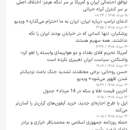
توافق احتمالی ایران و آمریکا بر سر تنگه هرمز؛ اختلاف اصلی
بر سر کنترل آبراه حیاتی
۱۵ مرداد ۱۴۰۵ / ۰۸:۳۴
ادعای ترامپ درباره ایران: ایران به ما احترام می‌گذارد+ ویدیو
۱۴ مرداد ۱۴۰۵ / ۲۲:۵۵
پزشکیان: تنها کسانی که در خیابان بودند ایران را نگه
نداشتند، همه سهیم هستند
۱۴ مرداد ۱۴۰۵ / ۱۹:۴۷
آمریکا تحریم فلای بغداد و دو هواپیمای وابسته را لغو کرد؛
واشنگتن: سیاست ایران تغییری نکرده است
۱۴ مرداد ۱۴۰۵ / ۱۹:۰۷
حسن روحانی: برخی معتقدند تشدید جنگ باعث نزدیک‌تر
شدن ظهور می‌شود+ ویدیو
۱۴ مرداد ۱۴۰۵ / ۱۵:۴۹
آخرین قیمت طلا و سکه در 14 مرداد+ جدول
۱۴ مرداد ۱۴۰۵ / ۱۲:۱۵
اپل با طرح اجاره‌ای جدید، خرید آیفون‌های گران‌تر را آسان‌تر
می‌کند
۱۴ مرداد ۱۴۰۵ / ۱۰:۰۵
حمله روزنامه جمهوری اسلامی به محمدباقر خرازی و برادر
داماد شهید رئیسی