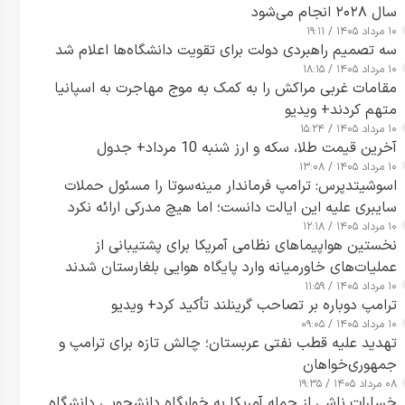
سال ۲۰۲۸ انجام می‌شود
۱۰ مرداد ۱۴۰۵ / ۱۹:۱۱
سه تصمیم راهبردی دولت برای تقویت دانشگاه‌ها اعلام شد
۱۰ مرداد ۱۴۰۵ / ۱۸:۱۵
مقامات غربی مراکش را به کمک به موج مهاجرت به اسپانیا
متهم کردند+ ویدیو
۱۰ مرداد ۱۴۰۵ / ۱۵:۲۴
آخرین قیمت طلا، سکه و ارز شنبه 10 مرداد+ جدول
۱۰ مرداد ۱۴۰۵ / ۱۳:۰۸
اسوشیتدپرس: ترامپ فرماندار مینه‌سوتا را مسئول حملات
سایبری علیه این ایالت دانست؛ اما هیچ مدرکی ارائه نکرد
۱۰ مرداد ۱۴۰۵ / ۱۲:۱۸
نخستین هواپیماهای نظامی آمریکا برای پشتیبانی از
عملیات‌های خاورمیانه وارد پایگاه هوایی بلغارستان شدند
۱۰ مرداد ۱۴۰۵ / ۱۱:۵۹
ترامپ دوباره بر تصاحب گرینلند تأکید کرد+ ویدیو
۱۰ مرداد ۱۴۰۵ / ۰۹:۰۵
تهدید علیه قطب نفتی عربستان؛ چالش تازه برای ترامپ و
جمهوری‌خواهان
۰۸ مرداد ۱۴۰۵ / ۱۹:۳۵
خسارات ناشی از حمله آمریکا به خوابگاه دانشجویی دانشگاه