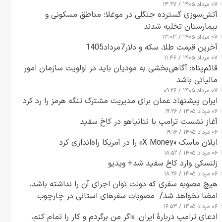
۰۷ مرداد ۱۴۰۵ / ۱۴:۲۷
آتش‌سوزی گسترده جنگلی در موغلا؛ مناطق مسکونی و
بیمارستان تخلیه شدند
۰۷ مرداد ۱۴۰۵ / ۱۳:۰۳
آخرین قیمت طلا، سکه و دلار7مرداد1405
۰۷ مرداد ۱۴۰۵ / ۱۱:۴۶
قائم‌پناه: آگاهی‌بخشی به مودیان باید در اولویت سازمان امور
مالیاتی باشد
۰۷ مرداد ۱۴۰۵ / ۰۹:۲۶
ایران پیشنهاد عمان برای مدیریت مشترک تنگه هرمز را رد کرد
۰۶ مرداد ۱۴۰۵ / ۱۹:۲۶
آغاز نشست ترامپ با نتانیاهو در کاخ سفید
۰۶ مرداد ۱۴۰۵ / ۱۹:۱۶
ایلان ماسک «X Money» را در آمریکا راه‌اندازی کرد
۰۶ مرداد ۱۴۰۵ / ۱۸:۵۲
زلنسکی وارد کاخ سفید شد+ ویدیو
۰۶ مرداد ۱۴۰۵ / ۱۸:۲۶
هیچ مصوبه سفری که دولت توان اجرای آن را نداشته باشد،
امضا نخواهد شد/ مصوبات سفرهای استانی در چارچوب
۰۶ مرداد ۱۴۰۵ / ۱۶:۵۳
قانون بودجه است+ عکس
ادعای ترامپ دربارهٔ ایران: «اگر من برگردم و کار را تمام کنم،