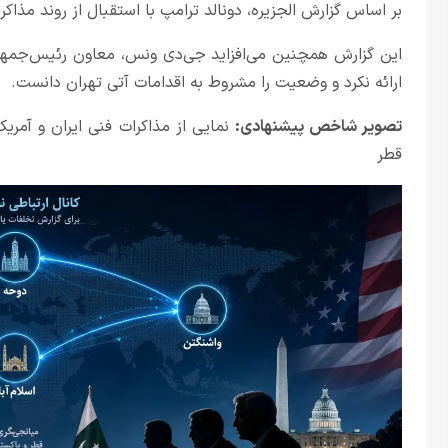
بر اساس گزارش الجزیره، دونالد ترامپ با استقبال از روند مذا
این گزارش همچنین می‌افزاید جی‌دی ونس، معاون رئیس‌جمهور
ارائه نکرد و وضعیت را مشروط به اقدامات آتی تهران دانست.
تصویر شاخص پیشنهادی:
نمایی از مذاکرات فنی ایران و آمریک
قطر