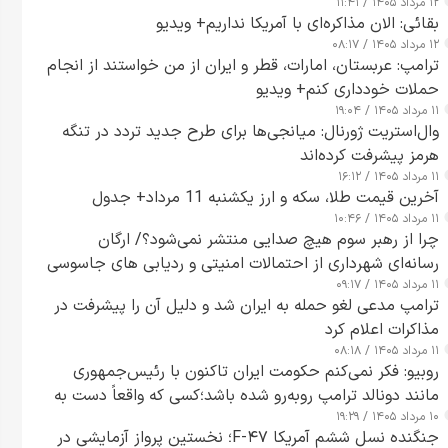
۱۲ مرداد ۱۴۰۵ / ۱۱:۴۱
بقائی: الان مذاکره‌ای با آمریکا نداریم+ ویدیو
۱۲ مرداد ۱۴۰۵ / ۰۸:۱۷
ترامپ: عربستان، امارات، قطر و ایران از من خواستند از انجام
حملات خودداری کنم+ ویدیو
۱۱ مرداد ۱۴۰۵ / ۱۹:۰۴
وال‌استریت ژورنال: میانجی‌ها برای طرح جدید تردد در تنگه
هرمز پیشرفت کرده‌اند
۱۱ مرداد ۱۴۰۵ / ۱۶:۱۲
آخرین قیمت طلا، سکه و ارز یکشنبه 11 مرداد+ جدول
۱۱ مرداد ۱۴۰۵ / ۱۰:۴۶
چرا از رهبر سوم هیچ صدایی منتشر نمی‌شود؟/ ارگان
رسانه‌ای شهرداری از احتمالات امنیتی و ردیابی های جاسوسی
۱۱ مرداد ۱۴۰۵ / ۰۹:۱۷
گفت
ترامپ مدعی لغو حمله به ایران شد و دلیل آن را پیشرفت در
مذاکرات اعلام کرد
۱۱ مرداد ۱۴۰۵ / ۰۸:۱۸
روبیو: فکر نمی‌کنم حکومت ایران تاکنون با رئیس‌جمهوری
مانند دونالد ترامپ روبه‌رو شده باشد؛کسی که واقعاً دست به
۱۰ مرداد ۱۴۰۵ / ۱۹:۲۹
اقدام می‌زند
جنگنده نسل ششم آمریکا F-۴۷؛ نخستین پرواز آزمایشی در