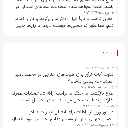
باشد، امضا نخواهد شد/ مصوبات سفرهای استانی در
۰۶ مرداد ۱۴۰۵ / ۱۶:۵۳
چارچوب قانون بودجه است+ عکس
ادعای ترامپ دربارهٔ ایران: «اگر من برگردم و کار را تمام
کنم، همانطور که بعضی‌ها دوست دارند، با پل‌ها خیلی
راحت می‌توانم بیشتر پل‌هایشان را در کمتر از یک
ساعت از بین ببرم+ ویدیو
پربازدید
۱۴ تیر ۱۴۰۵ / ۱۵:۰۸
تلاوت آیات قرآن برای هیأت‌های خارجی در محضر رهبر
انقلاب چه پیامی داشت؟
۲۶ اردیبهشت ۱۴۰۵ / ۱۰:۱۵
طرح‌ بازگشت به جنگ به ترامپ ارائه شد/عملیات تصرف
خارک و حمله به محل مواد هسته‌ای محتمل است
۰۵ خرداد ۱۴۰۵ / ۱۳:۲۸
دستور وزیر ارتباطات برای اتصال اینترنت صادر شد؛
اتصال جهانی ایران از همین دقایق احیا می‌شود؛ اتصال
۲۴ اردیبهشت ۱۴۰۵ / ۰۹:۱۵
کامل مردم تا ۲۴ ساعت آینده