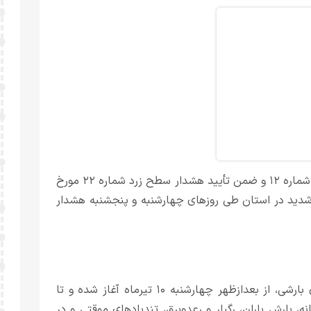
اداره‌کل هواشناسی استان تهران با صدور هشدار سطح نارنجی شماره ۱۲ و ضمن تأیید هشدار سطح زرد شماره ۲۲ مورخ
 شدید در استان طی روزهای چهارشنبه و پنجشنبه هشدار
بر اساس این اطلاعیه، سامانه نخست با تقویت ناپایداری‌های بارشی، از بعدازظهر چهارشنبه ۱۰ تیرماه آغاز شده و تا
ن سامانه، بارش باران، رگبار و رعدوبرق، تندبادهای موقتی و در