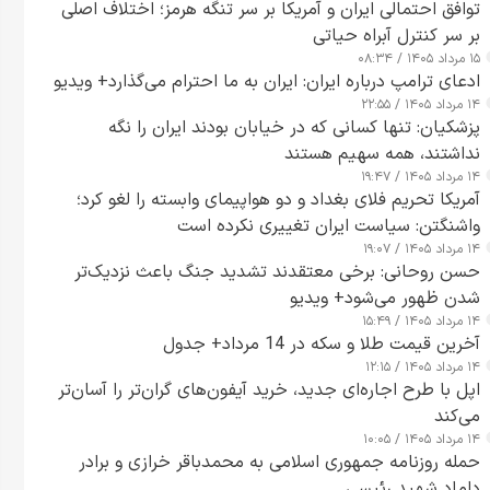
توافق احتمالی ایران و آمریکا بر سر تنگه هرمز؛ اختلاف اصلی
بر سر کنترل آبراه حیاتی
۱۵ مرداد ۱۴۰۵ / ۰۸:۳۴
ادعای ترامپ درباره ایران: ایران به ما احترام می‌گذارد+ ویدیو
۱۴ مرداد ۱۴۰۵ / ۲۲:۵۵
پزشکیان: تنها کسانی که در خیابان بودند ایران را نگه
نداشتند، همه سهیم هستند
۱۴ مرداد ۱۴۰۵ / ۱۹:۴۷
آمریکا تحریم فلای بغداد و دو هواپیمای وابسته را لغو کرد؛
واشنگتن: سیاست ایران تغییری نکرده است
۱۴ مرداد ۱۴۰۵ / ۱۹:۰۷
حسن روحانی: برخی معتقدند تشدید جنگ باعث نزدیک‌تر
شدن ظهور می‌شود+ ویدیو
۱۴ مرداد ۱۴۰۵ / ۱۵:۴۹
آخرین قیمت طلا و سکه در 14 مرداد+ جدول
۱۴ مرداد ۱۴۰۵ / ۱۲:۱۵
اپل با طرح اجاره‌ای جدید، خرید آیفون‌های گران‌تر را آسان‌تر
می‌کند
۱۴ مرداد ۱۴۰۵ / ۱۰:۰۵
حمله روزنامه جمهوری اسلامی به محمدباقر خرازی و برادر
داماد شهید رئیسی