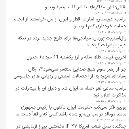
۱۲ مرداد ۱۴۰۵ / ۱۱:۴۱
بقائی: الان مذاکره‌ای با آمریکا نداریم+ ویدیو
۱۲ مرداد ۱۴۰۵ / ۰۸:۱۷
ترامپ: عربستان، امارات، قطر و ایران از من خواستند از انجام
حملات خودداری کنم+ ویدیو
۱۱ مرداد ۱۴۰۵ / ۱۹:۰۴
وال‌استریت ژورنال: میانجی‌ها برای طرح جدید تردد در تنگه
هرمز پیشرفت کرده‌اند
۱۱ مرداد ۱۴۰۵ / ۱۶:۱۲
آخرین قیمت طلا، سکه و ارز یکشنبه 11 مرداد+ جدول
۱۱ مرداد ۱۴۰۵ / ۱۰:۴۶
چرا از رهبر سوم هیچ صدایی منتشر نمی‌شود؟/ ارگان
رسانه‌ای شهرداری از احتمالات امنیتی و ردیابی های جاسوسی
۱۱ مرداد ۱۴۰۵ / ۰۹:۱۷
گفت
ترامپ مدعی لغو حمله به ایران شد و دلیل آن را پیشرفت در
مذاکرات اعلام کرد
۱۱ مرداد ۱۴۰۵ / ۰۸:۱۸
روبیو: فکر نمی‌کنم حکومت ایران تاکنون با رئیس‌جمهوری
مانند دونالد ترامپ روبه‌رو شده باشد؛کسی که واقعاً دست به
۱۰ مرداد ۱۴۰۵ / ۱۹:۲۹
اقدام می‌زند
جنگنده نسل ششم آمریکا F-۴۷؛ نخستین پرواز آزمایشی در