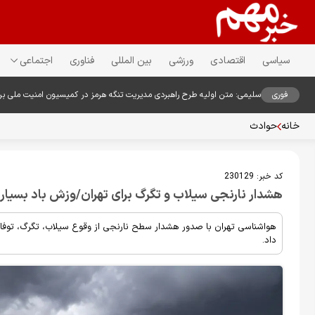
سیاسی
اقتصادی
ورزشی
بین المللی
فناوری
اجتماعی
فوری
سلیمی: متن اولیه طرح راهبردی مدیریت تنگه هرمز در کمیسیون امنیت ملی ب
خانه
حوادث
کد خبر:
230129
هشدار نارنجی سیلاب و تگرگ برای تهران/وزش باد بسیار 
هواشناسی تهران با صدور هشدار سطح نارنجی از وقوع سیلاب، تگرگ، توفان
داد.