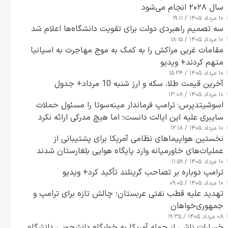
سال ۲۰۲۸ انجام می‌شود
۱۰ مرداد ۱۴۰۵ / ۱۹:۱۱
سه تصمیم راهبردی دولت برای تقویت دانشگاه‌ها اعلام شد
۱۰ مرداد ۱۴۰۵ / ۱۸:۱۵
مقامات غربی مراکش را به کمک به موج مهاجرت به اسپانیا
متهم کردند+ ویدیو
۱۰ مرداد ۱۴۰۵ / ۱۵:۲۴
آخرین قیمت طلا، سکه و ارز شنبه 10 مرداد+ جدول
۱۰ مرداد ۱۴۰۵ / ۱۳:۰۸
اسوشیتدپرس: ترامپ فرماندار مینه‌سوتا را مسئول حملات
سایبری علیه این ایالت دانست؛ اما هیچ مدرکی ارائه نکرد
۱۰ مرداد ۱۴۰۵ / ۱۲:۱۸
نخستین هواپیماهای نظامی آمریکا برای پشتیبانی از
عملیات‌های خاورمیانه وارد پایگاه هوایی بلغارستان شدند
۱۰ مرداد ۱۴۰۵ / ۱۱:۵۹
ترامپ دوباره بر تصاحب گرینلند تأکید کرد+ ویدیو
۱۰ مرداد ۱۴۰۵ / ۰۹:۰۵
تهدید علیه قطب نفتی عربستان؛ چالش تازه برای ترامپ و
جمهوری‌خواهان
۰۸ مرداد ۱۴۰۵ / ۱۹:۳۵
خسارات ناشی از حمله آمریکا به خوابگاه دانشجویی دانشگاه