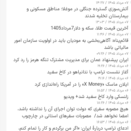
۰۷ مرداد ۱۴۰۵ / ۱۴:۲۷
آتش‌سوزی گسترده جنگلی در موغلا؛ مناطق مسکونی و
بیمارستان تخلیه شدند
۰۷ مرداد ۱۴۰۵ / ۱۳:۰۳
آخرین قیمت طلا، سکه و دلار7مرداد1405
۰۷ مرداد ۱۴۰۵ / ۱۱:۴۶
قائم‌پناه: آگاهی‌بخشی به مودیان باید در اولویت سازمان امور
مالیاتی باشد
۰۷ مرداد ۱۴۰۵ / ۰۹:۲۶
ایران پیشنهاد عمان برای مدیریت مشترک تنگه هرمز را رد کرد
۰۶ مرداد ۱۴۰۵ / ۱۹:۲۶
آغاز نشست ترامپ با نتانیاهو در کاخ سفید
۰۶ مرداد ۱۴۰۵ / ۱۹:۱۶
ایلان ماسک «X Money» را در آمریکا راه‌اندازی کرد
۰۶ مرداد ۱۴۰۵ / ۱۸:۵۲
زلنسکی وارد کاخ سفید شد+ ویدیو
۰۶ مرداد ۱۴۰۵ / ۱۸:۲۶
هیچ مصوبه سفری که دولت توان اجرای آن را نداشته باشد،
امضا نخواهد شد/ مصوبات سفرهای استانی در چارچوب
۰۶ مرداد ۱۴۰۵ / ۱۶:۵۳
قانون بودجه است+ عکس
ادعای ترامپ دربارهٔ ایران: «اگر من برگردم و کار را تمام کنم،