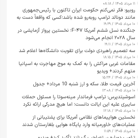
۱۱ مرداد ۱۴۰۵ / ۰۸:۱۸
روبیو: فکر نمی‌کنم حکومت ایران تاکنون با رئیس‌جمهوری
مانند دونالد ترامپ روبه‌رو شده باشد؛کسی که واقعاً دست به
۱۰ مرداد ۱۴۰۵ / ۱۹:۲۹
اقدام می‌زند
جنگنده نسل ششم آمریکا F-۴۷؛ نخستین پرواز آزمایشی در
سال ۲۰۲۸ انجام می‌شود
۱۰ مرداد ۱۴۰۵ / ۱۹:۱۱
سه تصمیم راهبردی دولت برای تقویت دانشگاه‌ها اعلام شد
۱۰ مرداد ۱۴۰۵ / ۱۸:۱۵
مقامات غربی مراکش را به کمک به موج مهاجرت به اسپانیا
متهم کردند+ ویدیو
۱۰ مرداد ۱۴۰۵ / ۱۵:۲۴
آخرین قیمت طلا، سکه و ارز شنبه 10 مرداد+ جدول
۱۰ مرداد ۱۴۰۵ / ۱۳:۰۸
اسوشیتدپرس: ترامپ فرماندار مینه‌سوتا را مسئول حملات
سایبری علیه این ایالت دانست؛ اما هیچ مدرکی ارائه نکرد
۱۰ مرداد ۱۴۰۵ / ۱۲:۱۸
نخستین هواپیماهای نظامی آمریکا برای پشتیبانی از
عملیات‌های خاورمیانه وارد پایگاه هوایی بلغارستان شدند
۱۰ مرداد ۱۴۰۵ / ۱۱:۵۹
ترامپ دوباره بر تصاحب گرینلند تأکید کرد+ ویدیو