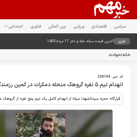
سیاسی
اقتصادی
ورزشی
بین المللی
فناوری
اجتماعی
فوری
آخرین قیمت سکه، طلا و دلار 17 مرداد1405
خانه
حوادث
کد خبر:
230169
انهدام تیم ۵ نفره گروهک منحله دمکرات در کمین رزمندگان سپاه/اجساد و تجهیزات به دست آمد
قرارگاه حمزه سیدالشهدا سپاه از انهدام کامل یک تیم پنج نفره از گروهک من