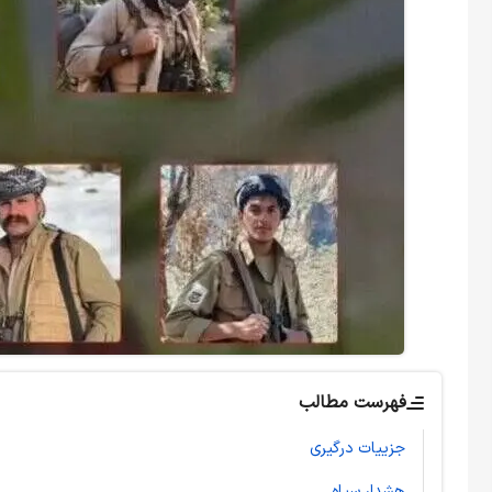
فهرست مطالب
جزییات درگیری
هشدار سپاه