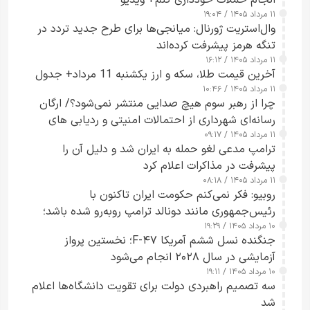
انجام حملات خودداری کنم+ ویدیو
۱۱ مرداد ۱۴۰۵ / ۱۹:۰۴
وال‌استریت ژورنال: میانجی‌ها برای طرح جدید تردد در
تنگه هرمز پیشرفت کرده‌اند
۱۱ مرداد ۱۴۰۵ / ۱۶:۱۲
آخرین قیمت طلا، سکه و ارز یکشنبه 11 مرداد+ جدول
۱۱ مرداد ۱۴۰۵ / ۱۰:۴۶
چرا از رهبر سوم هیچ صدایی منتشر نمی‌شود؟/ ارگان
رسانه‌ای شهرداری از احتمالات امنیتی و ردیابی های
۱۱ مرداد ۱۴۰۵ / ۰۹:۱۷
جاسوسی گفت
ترامپ مدعی لغو حمله به ایران شد و دلیل آن را
پیشرفت در مذاکرات اعلام کرد
۱۱ مرداد ۱۴۰۵ / ۰۸:۱۸
روبیو: فکر نمی‌کنم حکومت ایران تاکنون با
رئیس‌جمهوری مانند دونالد ترامپ روبه‌رو شده باشد؛
۱۰ مرداد ۱۴۰۵ / ۱۹:۲۹
کسی که واقعاً دست به اقدام می‌زند
جنگنده نسل ششم آمریکا F-۴۷؛ نخستین پرواز
آزمایشی در سال ۲۰۲۸ انجام می‌شود
۱۰ مرداد ۱۴۰۵ / ۱۹:۱۱
سه تصمیم راهبردی دولت برای تقویت دانشگاه‌ها اعلام
شد