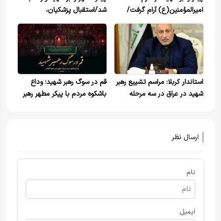
امیرالمؤمنین(ع) آرام گرفت/
شد/استقبال پزشکیان،
اقامه نماز توسط آیت‌الله
نخست‌وزیر عراق و مردم در
حکیم+ویدیو
فرودگاه+ویدیو
استاندار کربلا: مراسم تشییع رهبر
قم در سوگ رهبر شهید؛ وداع
شهید در عراق در سه مرحله
باشکوه مردم با پیکر مطهر رهبر
برگزار می‌شود/چهارشنبه تعطیل
شهید انقلاب
رسمی است
ارسال نظر
نام
ایمیل