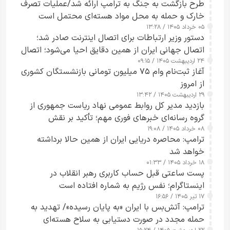
طرح‌ بازگشت به جنگ به ترامپ ارائه شد/عملیات تصرف
خارک و حمله به محل مواد هسته‌ای محتمل است
۰۵ خرداد ۱۴۰۵ / ۱۳:۲۸
دستور وزیر ارتباطات برای اتصال اینترنت صادر شد؛
اتصال جهانی ایران از همین دقایق احیا می‌شود؛ اتصال
۲۴ اردیبهشت ۱۴۰۵ / ۰۹:۱۵
کامل مردم تا ۲۴ ساعت آینده
آغاز ثبت‌نام وام ۷۵ میلیون تومانی بازنشستگان کشوری
از امروز
۲۹ اردیبهشت ۱۴۰۵ / ۱۳:۴۲
بازدید مدیر کل روابط عمومی نهاد ریاست جمهوری از
گروه رسانه‌ای خبرهای فوری مهم؛ تأکید بر نقش
۰۸ خرداد ۱۴۰۵ / ۱۹:۰۸
رسانه‌های هوشمند و مسئول در ارتقای آگاهی عمومی
ترامپ: محاصره دریایی ایران از همین حالا برداشته
خواهد شد
۱۸ خرداد ۱۴۰۵ / ۰۱:۳۳
پست ساعتی قبل حساب کاربری رهبر انقلاب در
اینستاگرام؛ نفس رژیم به شماره افتاده است​
۱۷ تیر ۱۴۰۵ / ۱۶:۵۶
ترامپ: آتش‌بس با ایران «به پایان رسیده»/ تهدید به
حمله مجدد در صورت دستیابی به سلاح هسته‌ای