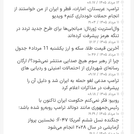
۱۲ مرداد ۱۴۰۵ / ۰۸:۱۷
ترامپ: عربستان، امارات، قطر و ایران از من خواستند از
انجام حملات خودداری کنم+ ویدیو
۱۱ مرداد ۱۴۰۵ / ۱۹:۰۴
وال‌استریت ژورنال: میانجی‌ها برای طرح جدید تردد در
تنگه هرمز پیشرفت کرده‌اند
۱۱ مرداد ۱۴۰۵ / ۱۶:۱۲
آخرین قیمت طلا، سکه و ارز یکشنبه 11 مرداد+ جدول
۱۱ مرداد ۱۴۰۵ / ۱۰:۴۶
چرا از رهبر سوم هیچ صدایی منتشر نمی‌شود؟/ ارگان
رسانه‌ای شهرداری از احتمالات امنیتی و ردیابی های
۱۱ مرداد ۱۴۰۵ / ۰۹:۱۷
جاسوسی گفت
ترامپ مدعی لغو حمله به ایران شد و دلیل آن را
پیشرفت در مذاکرات اعلام کرد
۱۱ مرداد ۱۴۰۵ / ۰۸:۱۸
روبیو: فکر نمی‌کنم حکومت ایران تاکنون با
رئیس‌جمهوری مانند دونالد ترامپ روبه‌رو شده باشد؛
۱۰ مرداد ۱۴۰۵ / ۱۹:۲۹
کسی که واقعاً دست به اقدام می‌زند
جنگنده نسل ششم آمریکا F-۴۷؛ نخستین پرواز
آزمایشی در سال ۲۰۲۸ انجام می‌شود
۱۰ مرداد ۱۴۰۵ / ۱۹:۱۱