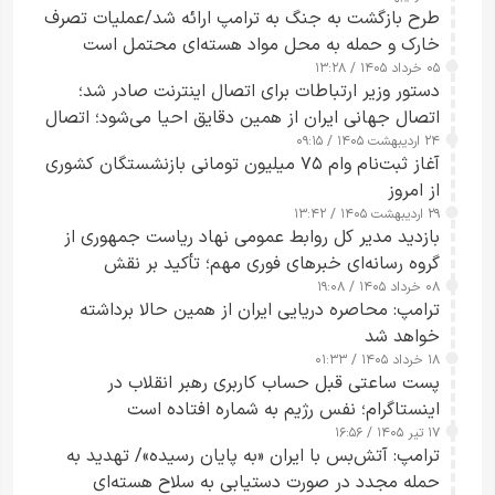
طرح‌ بازگشت به جنگ به ترامپ ارائه شد/عملیات تصرف
خارک و حمله به محل مواد هسته‌ای محتمل است
۰۵ خرداد ۱۴۰۵ / ۱۳:۲۸
دستور وزیر ارتباطات برای اتصال اینترنت صادر شد؛
اتصال جهانی ایران از همین دقایق احیا می‌شود؛ اتصال
۲۴ اردیبهشت ۱۴۰۵ / ۰۹:۱۵
کامل مردم تا ۲۴ ساعت آینده
آغاز ثبت‌نام وام ۷۵ میلیون تومانی بازنشستگان کشوری
از امروز
۲۹ اردیبهشت ۱۴۰۵ / ۱۳:۴۲
بازدید مدیر کل روابط عمومی نهاد ریاست جمهوری از
گروه رسانه‌ای خبرهای فوری مهم؛ تأکید بر نقش
۰۸ خرداد ۱۴۰۵ / ۱۹:۰۸
رسانه‌های هوشمند و مسئول در ارتقای آگاهی عمومی
ترامپ: محاصره دریایی ایران از همین حالا برداشته
خواهد شد
۱۸ خرداد ۱۴۰۵ / ۰۱:۳۳
پست ساعتی قبل حساب کاربری رهبر انقلاب در
اینستاگرام؛ نفس رژیم به شماره افتاده است​
۱۷ تیر ۱۴۰۵ / ۱۶:۵۶
ترامپ: آتش‌بس با ایران «به پایان رسیده»/ تهدید به
حمله مجدد در صورت دستیابی به سلاح هسته‌ای