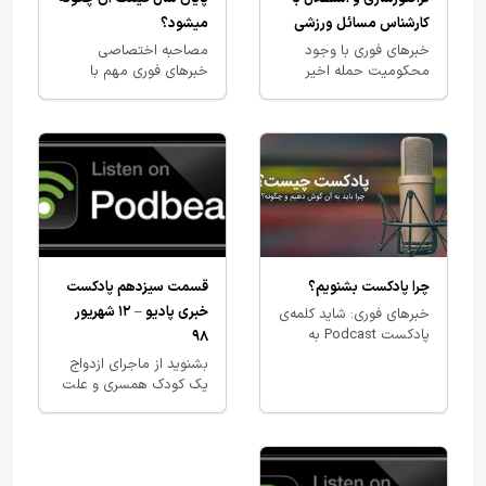
کارشناس مسائل ورزشی
میشود؟
خبرهای فوری با وجود
مصاحبه اختصاصی
محکومیت حمله اخیر
خبرهای فوری مهم با
ترکیه به خاک سوریه و
کارشناس حوزه مسکن
کشتار کردهای این کشور،
سیدامین زرگرمرادی
اقداماتی که روی سکوهای
یادگار امام…
چرا پادکست بشنویم؟
قسمت سیزدهم پادکست
خبری پادیو – ۱۲ شهریور
خبرهای فوری: شاید کلمه‌‌ی
پادکست Podcast به
۹۸
گوشتان خورده باشد،
بشنوید از ماجرای ازدواج
رسانه صوتی و جدیدی که
یک کودک همسری و علت
جای خود را در زندگی
انفجار سکوی پرتاب
شهری امروز…
ماهواره در سمنان، تا
بدهی‌های قالیباف که
هرروز بیشتر از…