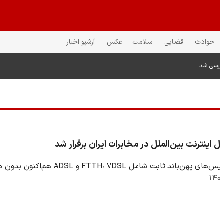
حوادث
قضایی
سلامت
عکس
آرشیو اخبار
ررسی شد
اینترنت بین‌الملل در مخابرات ایران برقرار شد
مل FTTH، VDSL و ADSL هم‌اکنون بدون محدودیت به شبکهٔ جهانی اینترنت متصل هستند و امکان…