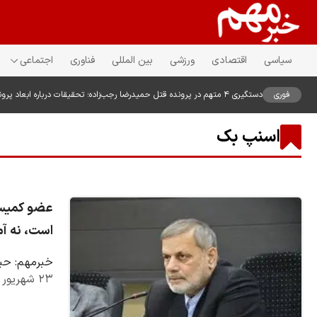
سیاسی
اقتصادی
ورزشی
بین المللی
فناوری
اجتماعی
فوری
دستگیری ۴ متهم در پرونده قتل حمیدرضا رجب‌زاده؛ تحقیقات درباره ابعاد پرونده ادامه دارد
اسنپ بک
عضو کمیسیو
است، نه آم
خبرمهم: حیا
۲۳ شهریور ۱۴۰۴