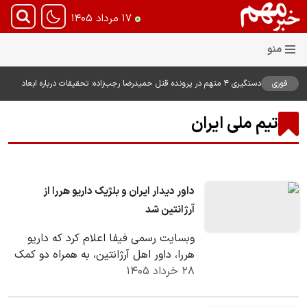
۱۷ مرداد ۱۴۰۵
فوری
دستگیری ۴ متهم در پرونده قتل حمیدرضا رجب‌زاده؛ تحقیقات درباره ابعاد
پرونده ادامه دارد
تیم ملی ایران
داور دیدار ایران و بلژیک داریو هررا از
آرژانتین شد
وبسایت رسمی فیفا اعلام کرد که داریو
هررا، داور اهل آرژانتین، به همراه دو کمک
۲۸ خرداد ۱۴۰۵
داور هموطن خود، به عنوان تیم داوری
دیدار…