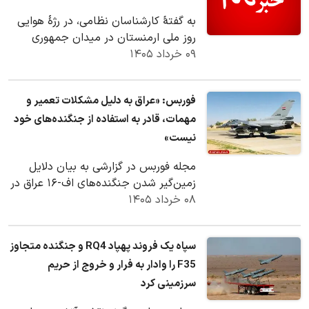
به گفتهٔ کارشناسان نظامی، در رژهٔ هوایی
روز ملی ارمنستان در میدان جمهوری
۰۹ خرداد ۱۴۰۵
ایروان، جنگنده‌های سوخو-۳۰ نیروی
هوایی…
فوربس: «عراق به دلیل مشکلات تعمیر و
مهمات، قادر به استفاده از جنگنده‌های خود
نیست»
مجله فوربس در گزارشی به بیان دلایل
زمین‌گیر شدن جنگنده‌های اف-۱۶ عراق در
۰۸ خرداد ۱۴۰۵
آشیانه‌هایشان و ناتوانی آن در دفاع در
برابر…
سپاه یک فروند پهپاد RQ4 و جنگنده متجاوز
F35 را وادار به فرار و خروج از حریم
سرزمینی کرد