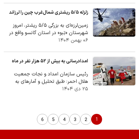
زلزله ۵/۵ ریشتری شمال‌غرب چین را لرزاند
زمین‌لرزه‌ای به بزرگی ۵/۵ ریشتر، امروز
شهرستان «تِبو» در استان گانسو واقع در
۰۶ بهمن ۱۴۰۴
شمال‌غرب چین را لرزاند.
امدادرسانی به بیش از ۵۲ هزار نفر در ماه
رئیس سازمان امداد و نجات جمعیت
هلال احمر: طبق تحلیل و آمارهای به
۲۵ دی ۱۴۰۴
دست آمده، به صورت میانگین، ۳۳۲۵
مورد حادثه در هر ماه…
1
6
5
4
3
2