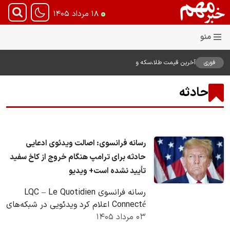
۱۸ مرداد ۱۴۰۵
فوری
آخرین قیمت طلا،سکه و
دلار18مرداد1405
حادثه
رسانه فرانسوی: اصالت ویدئوی ادعایی
حادثه برای ترامپ هنگام خروج از کاخ سفید
تأیید نشده است+ ویدیو
رسانه فرانسوی LQC – Le Quotidien
Connecté اعلام کرد ویدئویی در شبکه‌های
۰۳ مرداد ۱۴۰۵
اجتماعی منتشر شده که ادعا می‌شود
صحنه وقوع یک…