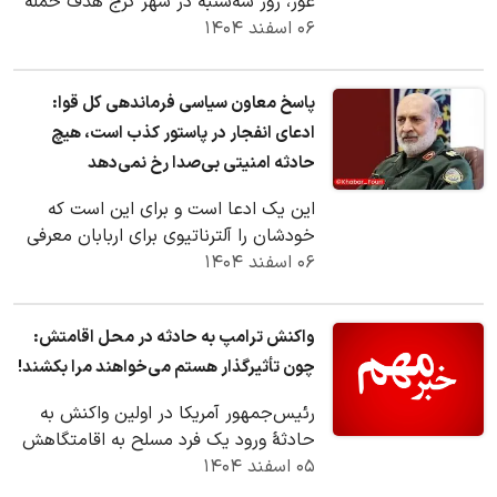
غور، روز سه‌شنبه در شهر کرج هدف حمله
۰۶ اسفند ۱۴۰۴
مسلحانه قرار گرفت و بر اثر اصابت دو
گلوله به…
پاسخ معاون سیاسی فرماندهی کل قوا:
ادعای انفجار در پاستور کذب است، هیچ
حادثه امنیتی بی‌صدا رخ نمی‌دهد
این یک ادعا است و برای این است که
خودشان را آلترناتیوی برای اربابان معرفی
۰۶ اسفند ۱۴۰۴
کنند چراکه آن‌ها به سمت جریان
سلطنت‌طلب و…
واکنش ترامپ به حادثه در محل اقامتش:
چون تأثیرگذار هستم می‌خواهند مرا بکشند!
رئیس‌جمهور آمریکا در اولین واکنش به
حادثهٔ ورود یک فرد مسلح به‌ اقامتگاهش
۰۵ اسفند ۱۴۰۴
در مارالاگو گفت: افرادی که دست به
چنین…