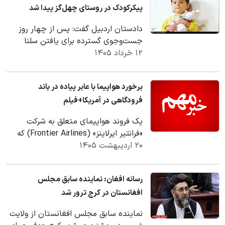
پیکرکودک در روستای چهل‌گز پیدا شد
دادستان اردبیل گفت: پس از چهار روز
جست‌وجوی گسترده برای یافتن سلنا
۱۲ خرداد ۱۴۰۵
عباسی در محدوده روستای چهل‌گز در
محور اردبیل،…
برخورد هواپیما با عابر پیاده در باند
فرودگاهی در آمریکا+فیلم
یک فروند هواپیمای متعلق به شرکت
«فرانتیر ایرلاینز» (Frontier Airlines) که
۲۰ اردیبهشت ۱۴۰۵
آماده برخاستن به مقصد لس‌آنجلس بود،
پس از…
رسانه افغان: نماینده سابق مجلس
افغانستان در کرج ترور شد
نماینده سابق مجلس افغانستان از ولایت