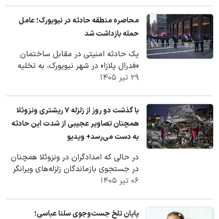
محاصره منطقه حادثه در نیویورک؛ عامل
حمله بازداشت شد
یک حادثه امنیتی در مقابل ساختمان
«فدرال پلازا» در شهر نیویورک، به تخلیه
۲۹ تیر ۱۴۰۵
این ساختمان و حضور گسترده نیروهای
پلیس منجر…
با گذشت دو روز از زلزله ۷ ریشتری ونزوئلا
همچنان تصاویر عجیبی از شدت این حادثه
به دست می‌رسد+ ویدیو
در حالی که امدادگران در ونزوئلا همچنان
در جستجوی بازماندگان زلزله‌های ویرانگر
۰۶ تیر ۱۴۰۵
شامگاه چهارشنبه در میان
ساختمان‌های…
پایان تلخ جست‌وجوی سلنا عباسی؛