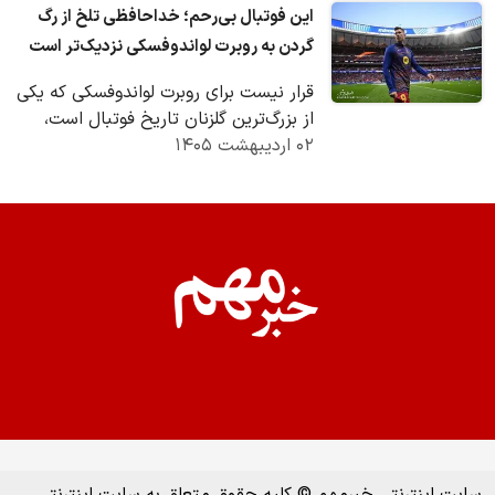
این فوتبال بی‌رحم؛ خداحافظی تلخ از رگ
گردن به روبرت لواندوفسکی نزدیک‌تر است
قرار نیست برای روبرت لواندوفسکی که یکی
از بزرگ‌ترین گلزنان تاریخ فوتبال است،
۰۲ اردیبهشت ۱۴۰۵
خداحافظی باشکوهی در بزرگ‌ترین صحنه
این…