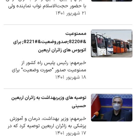
با حضور حجت‌الاسلام نواب نماینده ولی
۲۱ شهریور ۱۴۰۱
فقیه در امور حج و زیارت، مسئول کمیته…
مممنوعیت
&#8220;صدوروضعیت&#8221; برای
اتوبوس های زائران اربعین
خبرمهم: رئیس پلیس راه کشور از
ممنوعیت صدور "صورت وضعیت" برای
۱۸ شهریور ۱۴۰۱
اتوبوس‌های زائران به سمت مرزها خبر
داد.
توصیه های وزیربهداشت به زائران اربعین
حسینی
خبرمهم: وزیر بهداشت، درمان و آموزش
پزشکی به زائران اربعین توصیه کرد که در
۱۷ شهریور ۱۴۰۱
این ایام استفاده از ماسک، غذای سالم،