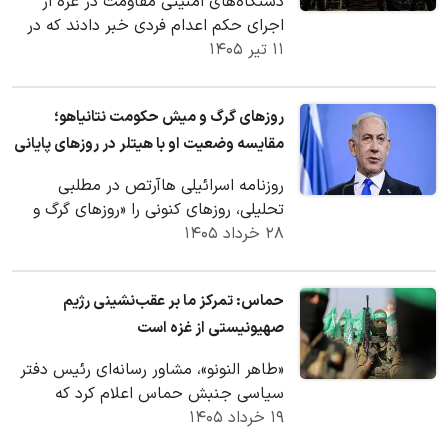
دستگاه‌های امنیتی مقاومت در غزه از
اجرای حکم اعدام فردی خبر دادند که در
۱۱ تیر ۱۴۰۵
شهادت چندین فلسطینی از جمله فرمانده
کل…
روزهای گرگ و میش حکومت نتانیاهو؛
مقایسه وضعیت او با هیتلر در روزهای پایانی
روزنامه اسرائیلی هاآرتص در مطلبی
تحلیلی، روزهای کنونی را «روزهای گرگ و
۲۸ خرداد ۱۴۰۵
میش حکومت نتانیاهو» توصیف کرده و
نسبت به…
حماس: تمرکز ما بر عقب‌نشینی رژیم
صهیونیستی از غزه است
«طاهر النونو»، مشاور رسانه‌ای رئیس دفتر
سیاسی جنبش حماس اعلام کرد که
۱۹ خرداد ۱۴۰۵
پیشرفت‌هایی در مذاکرات اخیر قاهره
حاصل شده است.