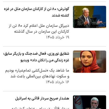
گوترش: ۸۰ تن از کارکنان سازمان ملل در غزه
کشته شدند
دبیرکل سازمان ملل اعلام کرد ۸۰ تن از
کارکنان این سازمان در سال گذشته
۱۹ خرداد ۱۴۰۵
میلادی در غزه جان خود را از دست
داده‌اند.
شقایق نوروزی، فعال ضدجنگ و بازیگر سابق:
غزه زندگی من را تکان داد+ ویدیو
ما شاهد یک «نسل‌کشی تمام‌عیار» بودیم
و سکوت نهادهای بین‌المللی باعث شد
۱۶ خرداد ۱۴۰۵
ادعاهای غرب درباره دموکراسی، آزادی بیان
و حقوق…
هشدار صریح سردار قاآنی به اسرائیل
سردار قاآنی در پیامی عنوان کرد: رژیم