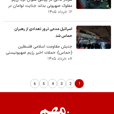
مفلوک صهیونی بداند جنایت توامان در
۱۲ خرداد ۱۴۰۵
جنوب لبنان و غزه، او را در گرداب
عملیات‌های…
اسرائیل مدعی ترور تعدادی از رهبران
حماس شد
جنبش مقاومت اسلامی فلسطین
(حماس): حملات اخیر رژیم صهیونیستی
۰۷ خرداد ۱۴۰۵
به غزه نقض آتش‌بس بوده و نشان از
بازگشت صهیونیست‌ها به جنگ…
1
6
5
4
3
2