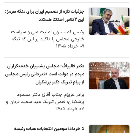
جزئیات تازه از تصمیم ایران برای تنگه هرمز؛
این ۲کشور استثنا هستند
رئیس کمیسیون امنیت ملی و سیاست
خارجی مجلس با تاکید بر این که تنگه
۰۹ خرداد ۱۴۰۵
هرمز در جغرافیایی ایران واقع شده است و
برای آن اهمیت…
دکتر قالیباف: مجلس پشتیبان خدمتگزاران
مردم در دولت است /قدردانی رئیس مجلس
از پیام تبریک دکتر پزشکیان
برادر عزیزم جناب آقای دکتر مسعود
پزشکیان: ضمن تبریک عید سعید قربان و
۰۷ خرداد ۱۴۰۵
فرارسیدن دهه ولایت و امامت، از پیام
محبت آمیز و…
۵ خرداد؛ سومین انتخابات هیات رئیسه