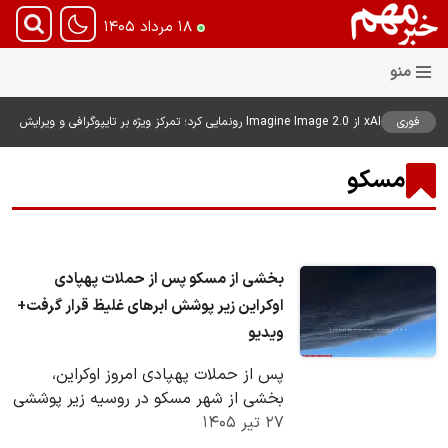
۱۸ مرداد ۱۴۰۵
فوری
xAI از Imagine Image 2.0 رونمایی کرد؛ تمرکز ویژه بر تایپوگرافی و ویرایش
هوشمند تصاویر
مسکو
بخشی از مسکو پس از حملات پهپادی
اوکراین زیر پوشش ابرهای غلیظ قرار گرفت+
ویدیو
پس از حملات پهپادی امروز اوکراین،
بخشی از شهر مسکو در روسیه زیر پوششی
۲۷ تیر ۱۴۰۵
از ابرهای غلیظ، تیره و تقریباً بی‌حرکت
قرار…