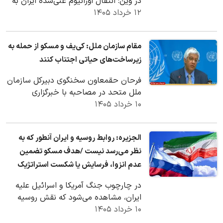
در وین: انتقال اورانیوم غنی‌شده ایران به
۱۲ خرداد ۱۴۰۵
خارج از کشور الزاما ضروری نیست. این…
مقام سازمان ملل: کی‌یف و مسکو از حمله به
زیرساخت‌های حیاتی اجتناب کنند
فرحان حقمعاون سخنگوی دبیرکل سازمان
ملل متحد در مصاحبه با خبرگزاری
۱۰ خرداد ۱۴۰۵
ریانووستی در مورد حمله اوکراین به سالن
توربین…
الجزیره: روابط روسیه و ایران آنطور که به
نظر می‌رسد نیست /هدف مسکو تضمین
عدم انزوا، فرسایش یا شکست استراتژیک
ایران است
در چارچوب جنگ آمریکا و اسرائیل علیه
ایران، مشاهده می‌شود که نقش روسیه
۱۰ خرداد ۱۴۰۵
«نجات» نظامی ایران به معنای سنتی
نیست. بلکه…