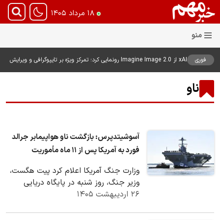
۱۸ مرداد ۱۴۰۵
فوری
xAI از Imagine Image 2.0 رونمایی کرد؛ تمرکز ویژه بر تایپوگرافی و ویرایش
هوشمند تصاویر
ناو
آسوشیتدپرس: بازگشت ناو هواپیمابر جرالد
فورد به آمریکا پس از ۱۱ ماه مأموریت
وزارت جنگ آمریکا اعلام کرد پیت هگست،
وزیر جنگ، روز شنبه در پایگاه دریایی
۲۶ اردیبهشت ۱۴۰۵
نورفولک در ویرجینیا از ناو هواپیمابر
جرالد…