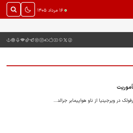
۱۶ مرداد ۱۴۰۵
ولک در ویرجینیا از ناو هواپیمابر جرالد…