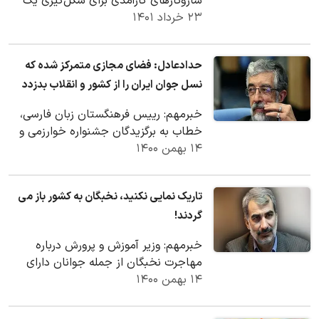
سازوکار‌های کارآمدی برای شکل‌گیری یک
۲۳ خرداد ۱۴۰۱
رابطه موثر میان دولت و نهاد علم فراهم
شود.
حدادعادل: فضای مجازی متمرکز شده که
نسل جوان ایران را از کشور و انقلاب بدزدد
خبرمهم: رییس فرهنگستان زبان فارسی،
خطاب به برگزیدگان جشنواره خوارزمی و
۱۴ بهمن ۱۴۰۰
مدال آوران علمی گفت: همه شما در
معرض خطر وسوسه…
تاریک نمایی نکنید، نخبگان به کشور باز می
گردند!
خبرمهم: وزیر آموزش و پرورش درباره
مهاجرت نخبگان از جمله جوانان دارای
۱۴ بهمن ۱۴۰۰
مدال در المپیادهای علمی، گفت: بسیاری
از این دانش…