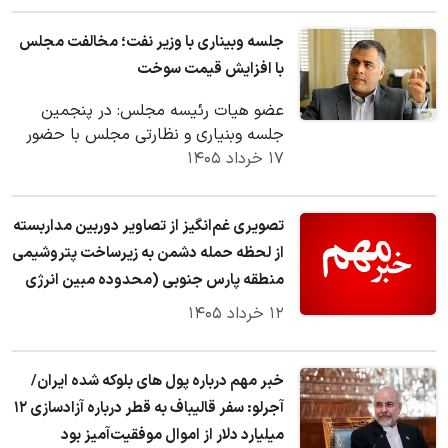
جلسه وبیناری با وزیر نفت؛ مخالفت مجلس
با افزایش قیمت سوخت
عضو هیات رئیسه مجلس: در پنجمین
جلسه وبنیاری و نظارتی مجلس با حضور
۱۷ خرداد ۱۴۰۵
وزیر نفت گزارش مفصلی درباره وضعیت
تولید و تامین سوخت…
تصویری غم‌انگیز از تصاویر دوربین مداربسته
از لحظه حمله دشمن به زیرساخت پتروشیمی
منطقه پارس جنوبی (محدوده مبین انرژی
خلیج فارس)+ویدیو
۱۲ خرداد ۱۴۰۵
خبر مهم درباره پول های بلوکه شده ایران/
آجرلو: سفر قالیباف به قطر درباره آزادسازی ۱۲
میلیارد دلار از اموال‌ موفقیت‌آمیز بود