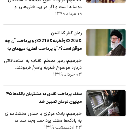
خبرمهم: قرارداد شیخ دیاباته با استقلال
دوساله است و اگر در پرداختی‌های او
۰۹ مرداد ۱۳۹۹
تعویقی رخ ندهد، او فصل آینده هم آبی
پوش باقی…
زمان کنار گذاشتن
&#8220;فطریه&#8221; و پرداخت آن چه
موقع است؟/ آیا پرداخت فطریه میهمان به
عهده میزبان است؟
خبرمهم: رهبر معظم انقلاب به استفتائاتی
درباره موضوع فطریه پاسخ فرمودند.
۰۳ خرداد ۱۳۹۹
سقف پرداخت نقدی به مشتریان بانک‌ها ۴۵
میلیون تومان تعیین شد
خبرمهم: بانک مرکزی با صدور بخشنامه‌ای
به بانک‌ها سقف پرداخت وجه نقد به
۲۳ اردیبهشت ۱۳۹۹
مشتریان را در موسسات اعتباری ۴۵