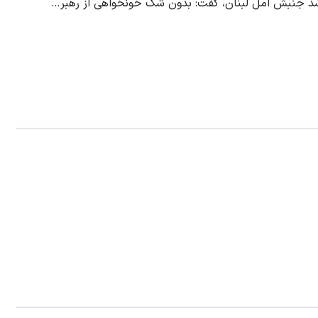
شد جنبش امل لبنان، گفت: بدون شک خونخواهی از رهبر…