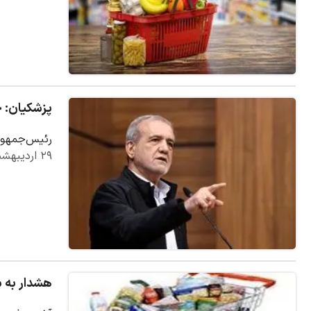
پزشکیان: ح
رئیس‌جمهور 
۲۹ اردیبهشت ۱۴۰۵
هشدار به س