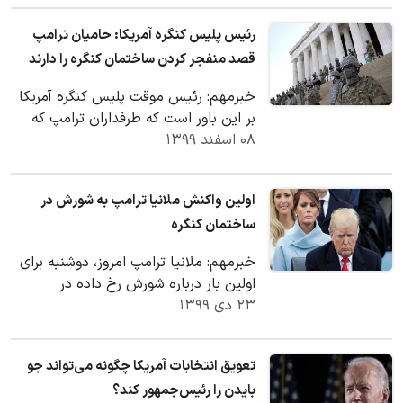
رئیس پلیس کنگره آمریکا: حامیان ترامپ
قصد منفجر کردن ساختمان کنگره را دارند
خبرمهم: رئیس موقت پلیس کنگره آمریکا
بر این باور است که طرفداران ترامپ که
۰۸ اسفند ۱۳۹۹
ماه گذشته حمله مرگباری به ساختمان
کنگره…
اولین واکنش ملانیا ترامپ به شورش در
ساختمان کنگره
خبرمهم: ملانیا ترامپ امروز، دوشنبه برای
اولین بار درباره شورش رخ داده در
۲۳ دی ۱۳۹۹
ساختمان کنگره در واشنگتن اظهارنظر
کرد؛ شورشی…
تعویق انتخابات آمریکا چگونه می‌تواند جو
بایدن را رئیس‌جمهور کند؟