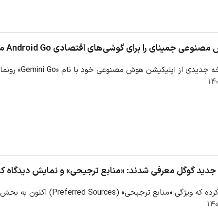
عی جمینای را برای گوشی‌های اقتصادی Android Go منتشر کرد
اپلیکیشن هوش مصنوعی خود با نام «Gemini Go» رونمایی کرد. این نسخه از جمینای برای گوشی‌های هوشمند…
دید گوگل معرفی شدند: «منابع ترجیحی» و نمایش دیدگاه کاربران در ews
 ترجیحی» (Preferred Sources) اکنون به بخش‌های AI Overviews و حالت هوش مصنوعی (AI Mode)…