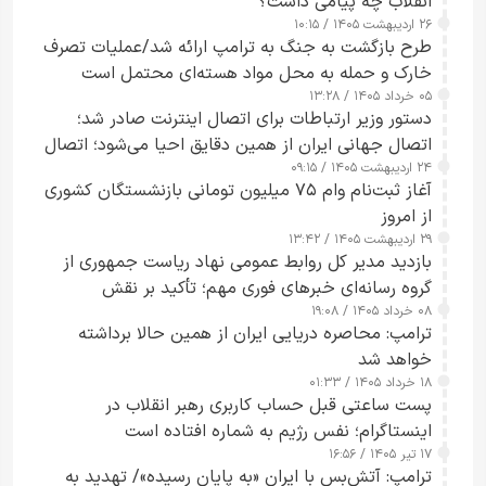
انقلاب چه پیامی داشت؟
۲۶ اردیبهشت ۱۴۰۵ / ۱۰:۱۵
طرح‌ بازگشت به جنگ به ترامپ ارائه شد/عملیات تصرف
خارک و حمله به محل مواد هسته‌ای محتمل است
۰۵ خرداد ۱۴۰۵ / ۱۳:۲۸
دستور وزیر ارتباطات برای اتصال اینترنت صادر شد؛
اتصال جهانی ایران از همین دقایق احیا می‌شود؛ اتصال
۲۴ اردیبهشت ۱۴۰۵ / ۰۹:۱۵
کامل مردم تا ۲۴ ساعت آینده
آغاز ثبت‌نام وام ۷۵ میلیون تومانی بازنشستگان کشوری
از امروز
۲۹ اردیبهشت ۱۴۰۵ / ۱۳:۴۲
بازدید مدیر کل روابط عمومی نهاد ریاست جمهوری از
گروه رسانه‌ای خبرهای فوری مهم؛ تأکید بر نقش
۰۸ خرداد ۱۴۰۵ / ۱۹:۰۸
رسانه‌های هوشمند و مسئول در ارتقای آگاهی عمومی
ترامپ: محاصره دریایی ایران از همین حالا برداشته
خواهد شد
۱۸ خرداد ۱۴۰۵ / ۰۱:۳۳
پست ساعتی قبل حساب کاربری رهبر انقلاب در
اینستاگرام؛ نفس رژیم به شماره افتاده است​
۱۷ تیر ۱۴۰۵ / ۱۶:۵۶
ترامپ: آتش‌بس با ایران «به پایان رسیده»/ تهدید به