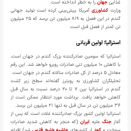
غذایی
جهان
را به خطر انداخته است.
وزارت
کشاورزی
آمریکا پیش‌بینی کرده است تولید جهانی
گندم در این فصل به ۸۱۹ میلیون تن برسد که ۲۵ میلیون
تن کمتر از فصل قبل است.
استرالیا؛ اولین قربانی
استرالیا که سومین صادرکننده بزرگ گندم در جهان است،
با کاهش ۱۰ میلیون تنی صادرات روبرو خواهد شد. این رقم
معادل ۵ درصد از کل صادرات سالانه گندم در جهان است.
تحلیلگران کشاورزی به رویترز گفته‌اند سطح زیر کشت
گندم در استرالیا بین ۷ تا ۲۰ درصد نسبت به سال قبل
کاهش خواهد یافت. برداشت مورد انتظار ممکن است از
۳۶ میلیون تن در سال قبل به تنها ۲۱ میلیون تن برسد.
استرالیا اولین کشور بزرگ صادرکننده غلات است که پس از
آغاز
جنگ
علیه
ایران
(که منجر به کاهش شدید صادرات
سوخت و
کود
از کشورهای
حاشیه خلیج فارس
شد) اقدام