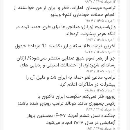
۱۲ مرداد ۱۴۰۵ / ۰۸:۱۷
ترامپ: عربستان، امارات، قطر و ایران از من خواستند از
انجام حملات خودداری کنم+ ویدیو
۱۱ مرداد ۱۴۰۵ / ۱۹:۰۴
وال‌استریت ژورنال: میانجی‌ها برای طرح جدید تردد در
تنگه هرمز پیشرفت کرده‌اند
۱۱ مرداد ۱۴۰۵ / ۱۶:۱۲
آخرین قیمت طلا، سکه و ارز یکشنبه 11 مرداد+ جدول
۱۱ مرداد ۱۴۰۵ / ۱۰:۴۶
چرا از رهبر سوم هیچ صدایی منتشر نمی‌شود؟/ ارگان
رسانه‌ای شهرداری از احتمالات امنیتی و ردیابی های
۱۱ مرداد ۱۴۰۵ / ۰۹:۱۷
جاسوسی گفت
ترامپ مدعی لغو حمله به ایران شد و دلیل آن را
پیشرفت در مذاکرات اعلام کرد
۱۱ مرداد ۱۴۰۵ / ۰۸:۱۸
روبیو: فکر نمی‌کنم حکومت ایران تاکنون با
رئیس‌جمهوری مانند دونالد ترامپ روبه‌رو شده باشد؛
۱۰ مرداد ۱۴۰۵ / ۱۹:۲۹
کسی که واقعاً دست به اقدام می‌زند
جنگنده نسل ششم آمریکا F-۴۷؛ نخستین پرواز
آزمایشی در سال ۲۰۲۸ انجام می‌شود
۱۰ مرداد ۱۴۰۵ / ۱۹:۱۱