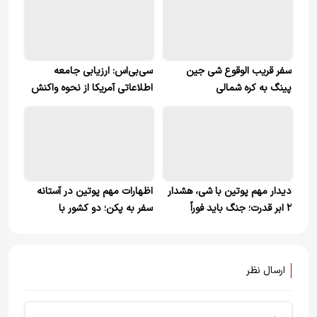
سفر قریب الوقوع شی جین
سی‌بی‌اس: ارزیابی جامعه
پینگ به کره شمالی
اطلاعاتی آمریکا از نحوه واکنش
احتمالی کوبا به اقدام نظامی
واشینگتن
دیدار مهم پوتین با شی، هشدار
اظهارات مهم پوتین در آستانه
۲ ابر قدرت؛ جنگ باید فوراً
سفر به پکن؛ دو کشور با
متوقف شود
اطمینان کامل به آینده چشم
دوخته‌ایم
ارسال نظر