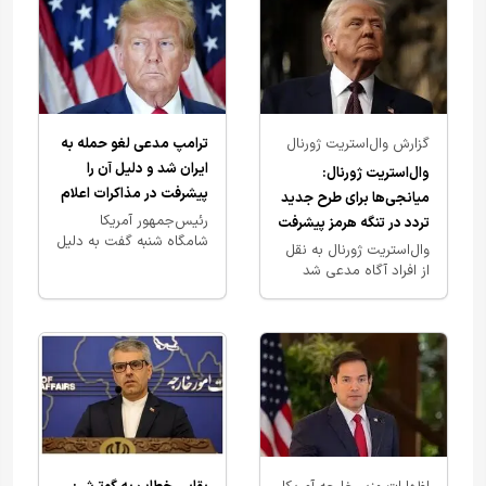
کردن…
گزارش وال‌استریت ژورنال
ترامپ مدعی لغو حمله به
درباره تلاش‌ها برای
ایران شد و دلیل آن را
وال‌استریت ژورنال:
بازگشایی تنگه هرمز
پیشرفت در مذاکرات اعلام
میانجی‌ها برای طرح جدید
کرد
رئیس‌جمهور آمریکا
تردد در تنگه هرمز پیشرفت
شامگاه شنبه گفت به دلیل
کرده‌اند
وال‌استریت ژورنال به نقل
پیشرفت در مذاکرات میان
از افراد آگاه مدعی شد
دو کشور، حمله احتمالی
دونالد ترامپ در شرایطی
به ایران را لغو کرده است.
از انجام حمله جدید به
ایران خودداری کرده که…