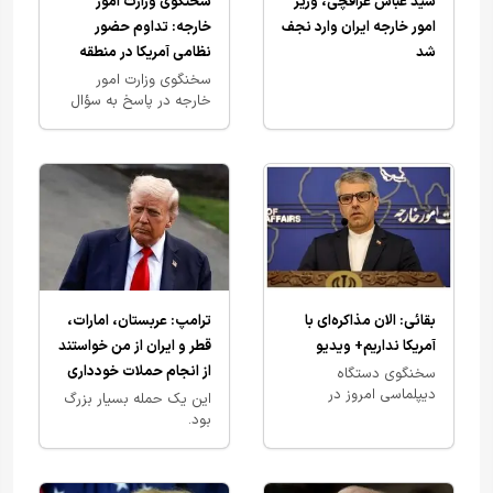
سید عباس عراقچی، وزیر
سخنگوی وزارت امور
امور خارجه ایران وارد نجف
خارجه: تداوم حضور
شد
نظامی آمریکا در منطقه
نتیجه‌ای جز ناامنی ندارد+
سخنگوی وزارت امور
خارجه در پاسخ به سؤال
ویدیو
خبرنگار خبرهای فوری مهم
درباره اینکه پس از هشدار
ایران مبنی بر پاسخ قاطع
و جدی…
بقائی: الان مذاکره‌ای با
ترامپ: عربستان، امارات،
آمریکا نداریم+ ویدیو
قطر و ایران از من خواستند
از انجام حملات خودداری
سخنگوی دستگاه
دیپلماسی امروز در
کنم+ ویدیو
این یک حمله بسیار بزرگ
نشست هفتگی با
بود.
خبرنگاران گفت در پاسخ
به سؤالی درباره اظهارات
عراقچی در خصوص نهایی