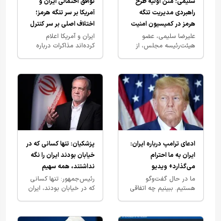
سلیمی: متن اولیه طرح
توافق احتمالی ایران و
راهبردی مدیریت تنگه
آمریکا بر سر تنگه هرمز؛
هرمز در کمیسیون امنیت
اختلاف اصلی بر سر کنترل
ملی بررسی شد
آبراه حیاتی
علیرضا سلیمی، عضو
ایران و آمریکا اعلام
هیئت‌رئیسه مجلس، از
کرده‌اند مذاکرات درباره
بررسی متن اولیه «طرح
بازگشایی تنگه هرمز به
اقدام راهبردی تأمین
مرحله حساسی رسیده
امنیت و پیشرفت پایدار
است. دونالد ترامپ گفته
تنگه هرمز و…
ممکن است…
ادعای ترامپ درباره ایران:
پزشکیان: تنها کسانی که در
ایران به ما احترام
خیابان بودند ایران را نگه
می‌گذارد+ ویدیو
نداشتند، همه سهیم
هستند
ما در حال گفت‌وگو
رئیس‌جمهور: تنها کسانی
هستیم. ببینیم چه اتفاقی
که در خیابان بودند، ایران
می‌افتد.
ما را نگه نداشتند؛ همه
مردمی که این سختی‌ها را
می‌بینند و تحمل…