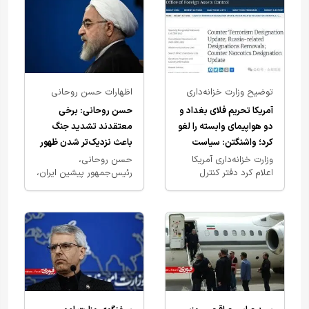
توضیح وزارت خزانه‌داری
اظهارات حسن روحانی
آمریکا درباره حذف برخی
درباره دیدگاه‌ها پیرامون
آمریکا تحریم فلای بغداد و
حسن روحانی: برخی
تحریم‌های مرتبط با ایران
جنگ و ظهور امام زمان
دو هواپیمای وابسته را لغو
معتقدند تشدید جنگ
کرد؛ واشنگتن: سیاست
باعث نزدیک‌تر شدن ظهور
ایران تغییری نکرده است
می‌شود+ ویدیو
وزارت خزانه‌داری آمریکا
حسن روحانی،
اعلام کرد دفتر کنترل
رئیس‌جمهور پیشین ایران،
دارایی‌های خارجی این
با اشاره به برخی دیدگاه‌ها
کشور (OFAC) تحریم‌های
درباره ارتباط جنگ و ظهور
اعمال‌شده علیه شرکت
امام زمان، گفت اقلیتی
هواپیمایی…
معتقدند…