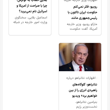
اظهارات وزیر خارجه آمریکا
بقایی خطاب به گوترش:
درباره ایران و برنامه
چرا با صراحت از آمریکا و
روبیو: فکر نمی‌کنم
هسته‌ای
اسرائیل نام نمی‌برید؟
حکومت ایران تاکنون با
اسماعیل بقایی، سخنگوی
رئیس‌جمهوری مانند
وزارت امور خارجه در شبکه
دونالد ترامپ روبه‌رو شده
مارکو روبیو، وزیر خارجه
ایکس نوشت: آنتونیو
آمریکا، گفت حکومت
باشد؛کسی که واقعاً دست
گوترش دبیرکل سازمان
ایران تاکنون با
به اقدام می‌زند
ملل متحد در نشست
رئیس‌جمهوری مانند
رسمی شورای…
دونالد ترامپ روبه‌رو نشده
است؛ فردی که به…
: اظهارات نتانیاهو درباره
تنگه‌ها و برنامه هسته‌ای
نتانیاهو: گلوگاه‌های
ایران
راهبردی انرژی را از بین
خواهیم برد+ ویدیو
بنیامین نتانیاهو،
نخست‌وزیر رژیم