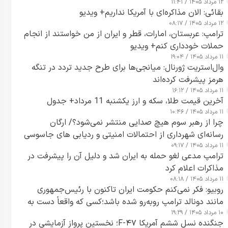
۱۲ مرداد ۱۴۰۵ / ۱۱:۴۱
بقائی: الان مذاکره‌ای با آمریکا نداریم+ ویدیو
۱۲ مرداد ۱۴۰۵ / ۰۸:۱۷
ترامپ: عربستان، امارات، قطر و ایران از من خواستند از انجام
حملات خودداری کنم+ ویدیو
۱۱ مرداد ۱۴۰۵ / ۱۹:۰۴
وال‌استریت ژورنال: میانجی‌ها برای طرح جدید تردد در تنگه
هرمز پیشرفت کرده‌اند
۱۱ مرداد ۱۴۰۵ / ۱۶:۱۲
آخرین قیمت طلا، سکه و ارز یکشنبه 11 مرداد+ جدول
۱۱ مرداد ۱۴۰۵ / ۱۰:۴۶
چرا از رهبر سوم هیچ صدایی منتشر نمی‌شود؟/ ارگان
رسانه‌ای شهرداری از احتمالات امنیتی و ردیابی های جاسوسی
۱۱ مرداد ۱۴۰۵ / ۰۹:۱۷
گفت
ترامپ مدعی لغو حمله به ایران شد و دلیل آن را پیشرفت در
مذاکرات اعلام کرد
۱۱ مرداد ۱۴۰۵ / ۰۸:۱۸
روبیو: فکر نمی‌کنم حکومت ایران تاکنون با رئیس‌جمهوری
مانند دونالد ترامپ روبه‌رو شده باشد؛کسی که واقعاً دست به
۱۰ مرداد ۱۴۰۵ / ۱۹:۲۹
اقدام می‌زند
جنگنده نسل ششم آمریکا F-۴۷؛ نخستین پرواز آزمایشی در