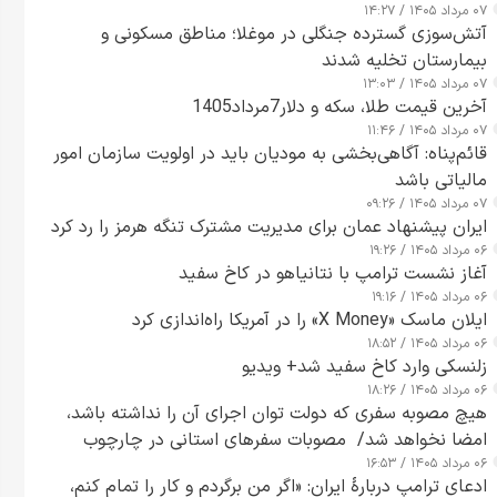
۰۷ مرداد ۱۴۰۵ / ۱۴:۲۷
آتش‌سوزی گسترده جنگلی در موغلا؛ مناطق مسکونی و
بیمارستان تخلیه شدند
۰۷ مرداد ۱۴۰۵ / ۱۳:۰۳
آخرین قیمت طلا، سکه و دلار7مرداد1405
۰۷ مرداد ۱۴۰۵ / ۱۱:۴۶
قائم‌پناه: آگاهی‌بخشی به مودیان باید در اولویت سازمان امور
مالیاتی باشد
۰۷ مرداد ۱۴۰۵ / ۰۹:۲۶
ایران پیشنهاد عمان برای مدیریت مشترک تنگه هرمز را رد کرد
۰۶ مرداد ۱۴۰۵ / ۱۹:۲۶
آغاز نشست ترامپ با نتانیاهو در کاخ سفید
۰۶ مرداد ۱۴۰۵ / ۱۹:۱۶
ایلان ماسک «X Money» را در آمریکا راه‌اندازی کرد
۰۶ مرداد ۱۴۰۵ / ۱۸:۵۲
زلنسکی وارد کاخ سفید شد+ ویدیو
۰۶ مرداد ۱۴۰۵ / ۱۸:۲۶
هیچ مصوبه سفری که دولت توان اجرای آن را نداشته باشد،
امضا نخواهد شد/ مصوبات سفرهای استانی در چارچوب
۰۶ مرداد ۱۴۰۵ / ۱۶:۵۳
قانون بودجه است+ عکس
ادعای ترامپ دربارهٔ ایران: «اگر من برگردم و کار را تمام کنم،