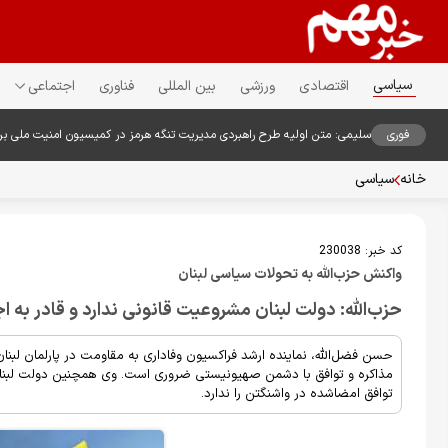
سیاسی
اقتصادی
ورزشی
بین المللی
فناوری
اجتماعی
فوری
سلیمی: متن اولیه طرح راهبردی مدیریت تنگه هرمز در کمیسیون امنیت ملی ب
خانه
سیاسی
کد خبر:
230038
واکنش حزب‌الله به تحولات سیاسی لبنان
حزب‌الله: دولت لبنان مشروعیت قانونی ندارد و قادر به 
حسن فضل‌الله، نماینده ارشد فراکسیون وفاداری به مقاومت در پارلمان لبنان، 
مذاکره و توافق با دشمن صهیونیستی ضروری است. وی همچنین دولت لبنان
توافق امضاشده در واشنگتن را ندارد.