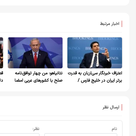
اخبار مرتبط
اعتراف خبرنگار سی‌ان‌ان به قدرت
نتانیاهو: من چهار توافق‌نامه
قط
برتر ایران در خلیج فارس /
صلح با کشورهای عربی امضا
دل
نتانیاهو به ترامپ رویا فروشی
کرده‌ام و قصد دارم از موضع
حز
کرد
قدرت به سمت صلح واقعی
پیش بروم!
ارسال نظر
نام
نظر: