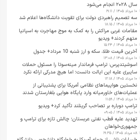
سال ۲۰۲۸ انجام می‌شود
۱۰ مرداد ۱۴۰۵ / ۱۹:۱۱
سه تصمیم راهبردی دولت برای تقویت دانشگاه‌ها اعلام شد
۱۰ مرداد ۱۴۰۵ / ۱۸:۱۵
مقامات غربی مراکش را به کمک به موج مهاجرت به اسپانیا
متهم کردند+ ویدیو
۱۰ مرداد ۱۴۰۵ / ۱۵:۲۴
آخرین قیمت طلا، سکه و ارز شنبه 10 مرداد+ جدول
۱۰ مرداد ۱۴۰۵ / ۱۳:۰۸
اسوشیتدپرس: ترامپ فرماندار مینه‌سوتا را مسئول حملات
سایبری علیه این ایالت دانست؛ اما هیچ مدرکی ارائه نکرد
۱۰ مرداد ۱۴۰۵ / ۱۲:۱۸
نخستین هواپیماهای نظامی آمریکا برای پشتیبانی از
عملیات‌های خاورمیانه وارد پایگاه هوایی بلغارستان شدند
۱۰ مرداد ۱۴۰۵ / ۱۱:۵۹
ترامپ دوباره بر تصاحب گرینلند تأکید کرد+ ویدیو
۱۰ مرداد ۱۴۰۵ / ۰۹:۰۵
تهدید علیه قطب نفتی عربستان؛ چالش تازه برای ترامپ و
جمهوری‌خواهان
۰۸ مرداد ۱۴۰۵ / ۱۹:۳۵
خسارات ناشی از حمله آمریکا به خوابگاه دانشجویی دانشگاه