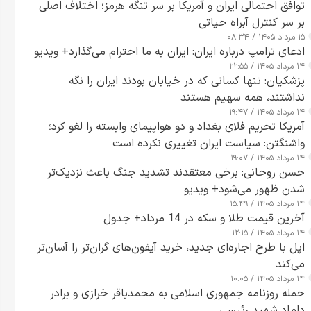
توافق احتمالی ایران و آمریکا بر سر تنگه هرمز؛ اختلاف اصلی
بر سر کنترل آبراه حیاتی
۱۵ مرداد ۱۴۰۵ / ۰۸:۳۴
ادعای ترامپ درباره ایران: ایران به ما احترام می‌گذارد+ ویدیو
۱۴ مرداد ۱۴۰۵ / ۲۲:۵۵
پزشکیان: تنها کسانی که در خیابان بودند ایران را نگه
نداشتند، همه سهیم هستند
۱۴ مرداد ۱۴۰۵ / ۱۹:۴۷
آمریکا تحریم فلای بغداد و دو هواپیمای وابسته را لغو کرد؛
واشنگتن: سیاست ایران تغییری نکرده است
۱۴ مرداد ۱۴۰۵ / ۱۹:۰۷
حسن روحانی: برخی معتقدند تشدید جنگ باعث نزدیک‌تر
شدن ظهور می‌شود+ ویدیو
۱۴ مرداد ۱۴۰۵ / ۱۵:۴۹
آخرین قیمت طلا و سکه در 14 مرداد+ جدول
۱۴ مرداد ۱۴۰۵ / ۱۲:۱۵
اپل با طرح اجاره‌ای جدید، خرید آیفون‌های گران‌تر را آسان‌تر
می‌کند
۱۴ مرداد ۱۴۰۵ / ۱۰:۰۵
حمله روزنامه جمهوری اسلامی به محمدباقر خرازی و برادر
داماد شهید رئیسی