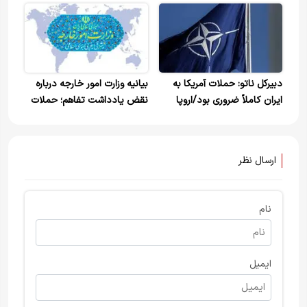
هسته‌ای به ایران را
هوایی منازعه را حل نمی‌کند
نمی‌دهیم+ویدیو
دبیرکل ناتو: حملات آمریکا به
بیانیه وزارت امور خارجه درباره
ایران کاملاً ضروری بود/اروپا
نقض یادداشت تفاهم؛ حملات
سکوی عملیات علیه ایران شد
آمریکا به مراکز پایش سواحل
جنوبی، نقض آشکار بند یک
تفاهم
ارسال نظر
نام
ایمیل