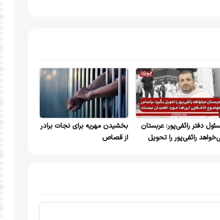
ئول دفتر رائفی‌پور: عربستان
بخشیدن مهریه برای نجات برادر
‌خواهد رائفی‌پور را تحویل
از قصاص
یرد، براساس موضوع
شقچی این‌ها مورد اطمینان
ستند