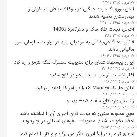
۰۷ مرداد ۱۴۰۵ / ۱۴:۲۷
آتش‌سوزی گسترده جنگلی در موغلا؛ مناطق مسکونی و
بیمارستان تخلیه شدند
۰۷ مرداد ۱۴۰۵ / ۱۳:۰۳
آخرین قیمت طلا، سکه و دلار7مرداد1405
۰۷ مرداد ۱۴۰۵ / ۱۱:۴۶
قائم‌پناه: آگاهی‌بخشی به مودیان باید در اولویت سازمان امور
مالیاتی باشد
۰۷ مرداد ۱۴۰۵ / ۰۹:۲۶
ایران پیشنهاد عمان برای مدیریت مشترک تنگه هرمز را رد کرد
۰۶ مرداد ۱۴۰۵ / ۱۹:۲۶
آغاز نشست ترامپ با نتانیاهو در کاخ سفید
۰۶ مرداد ۱۴۰۵ / ۱۹:۱۶
ایلان ماسک «X Money» را در آمریکا راه‌اندازی کرد
۰۶ مرداد ۱۴۰۵ / ۱۸:۵۲
زلنسکی وارد کاخ سفید شد+ ویدیو
۰۶ مرداد ۱۴۰۵ / ۱۸:۲۶
هیچ مصوبه سفری که دولت توان اجرای آن را نداشته باشد،
امضا نخواهد شد/ مصوبات سفرهای استانی در چارچوب
۰۶ مرداد ۱۴۰۵ / ۱۶:۵۳
قانون بودجه است+ عکس
ادعای ترامپ دربارهٔ ایران: «اگر من برگردم و کار را تمام کنم،