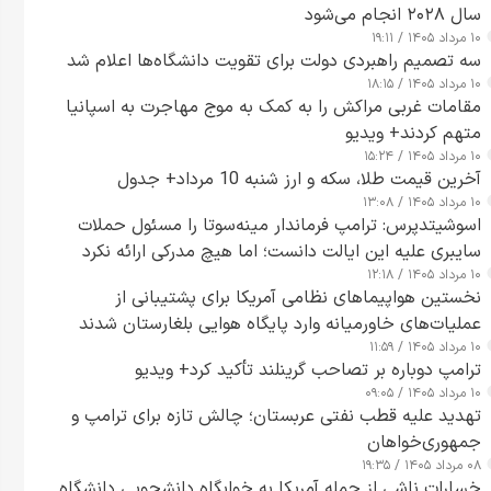
سال ۲۰۲۸ انجام می‌شود
۱۰ مرداد ۱۴۰۵ / ۱۹:۱۱
سه تصمیم راهبردی دولت برای تقویت دانشگاه‌ها اعلام شد
۱۰ مرداد ۱۴۰۵ / ۱۸:۱۵
مقامات غربی مراکش را به کمک به موج مهاجرت به اسپانیا
متهم کردند+ ویدیو
۱۰ مرداد ۱۴۰۵ / ۱۵:۲۴
آخرین قیمت طلا، سکه و ارز شنبه 10 مرداد+ جدول
۱۰ مرداد ۱۴۰۵ / ۱۳:۰۸
اسوشیتدپرس: ترامپ فرماندار مینه‌سوتا را مسئول حملات
سایبری علیه این ایالت دانست؛ اما هیچ مدرکی ارائه نکرد
۱۰ مرداد ۱۴۰۵ / ۱۲:۱۸
نخستین هواپیماهای نظامی آمریکا برای پشتیبانی از
عملیات‌های خاورمیانه وارد پایگاه هوایی بلغارستان شدند
۱۰ مرداد ۱۴۰۵ / ۱۱:۵۹
ترامپ دوباره بر تصاحب گرینلند تأکید کرد+ ویدیو
۱۰ مرداد ۱۴۰۵ / ۰۹:۰۵
تهدید علیه قطب نفتی عربستان؛ چالش تازه برای ترامپ و
جمهوری‌خواهان
۰۸ مرداد ۱۴۰۵ / ۱۹:۳۵
خسارات ناشی از حمله آمریکا به خوابگاه دانشجویی دانشگاه