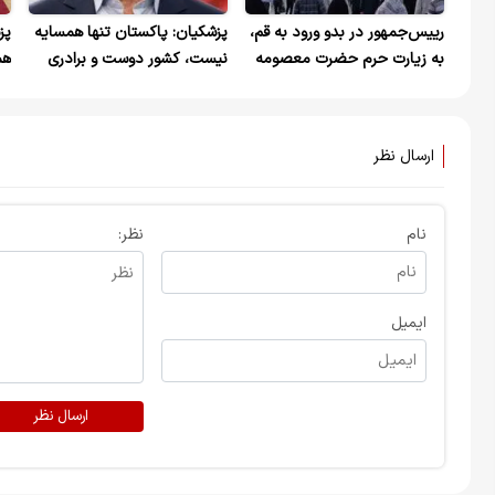
رییس‌جمهور در بدو ورود به قم،
پزشکیان: پاکستان تنها همسایه
پز
به زیارت حرم حضرت معصومه
نیست، کشور دوست و برادری
هم
رفت و سپس با آیت‌الله نوری
است که با ایران پیوندهای عمیق
من
همدانی دیدار کرد+ عکس
دارد+ ویدیو
ارسال نظر
نام
نظر:
ایمیل
ارسال نظر