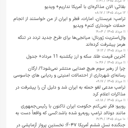
۱۲ مرداد ۱۴۰۵ / ۱۱:۴۱
بقائی: الان مذاکره‌ای با آمریکا نداریم+ ویدیو
۱۲ مرداد ۱۴۰۵ / ۰۸:۱۷
ترامپ: عربستان، امارات، قطر و ایران از من خواستند از انجام
حملات خودداری کنم+ ویدیو
۱۱ مرداد ۱۴۰۵ / ۱۹:۰۴
وال‌استریت ژورنال: میانجی‌ها برای طرح جدید تردد در تنگه
هرمز پیشرفت کرده‌اند
۱۱ مرداد ۱۴۰۵ / ۱۶:۱۲
آخرین قیمت طلا، سکه و ارز یکشنبه 11 مرداد+ جدول
۱۱ مرداد ۱۴۰۵ / ۱۰:۴۶
چرا از رهبر سوم هیچ صدایی منتشر نمی‌شود؟/ ارگان
رسانه‌ای شهرداری از احتمالات امنیتی و ردیابی های جاسوسی
۱۱ مرداد ۱۴۰۵ / ۰۹:۱۷
گفت
ترامپ مدعی لغو حمله به ایران شد و دلیل آن را پیشرفت در
مذاکرات اعلام کرد
۱۱ مرداد ۱۴۰۵ / ۰۸:۱۸
روبیو: فکر نمی‌کنم حکومت ایران تاکنون با رئیس‌جمهوری
مانند دونالد ترامپ روبه‌رو شده باشد؛کسی که واقعاً دست به
۱۰ مرداد ۱۴۰۵ / ۱۹:۲۹
اقدام می‌زند
جنگنده نسل ششم آمریکا F-۴۷؛ نخستین پرواز آزمایشی در