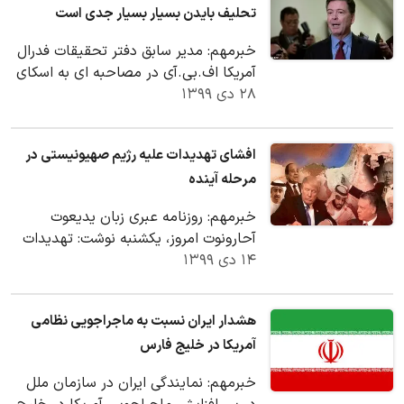
تحلیف بایدن بسیار بسیار جدی است
خبرمهم: مدیر سابق دفتر تحقیقات فدرال
آمریکا اف.بی.آی در مصاحبه ای به اسکای
۲۸ دی ۱۳۹۹
نیوز گفت نسبت به تهدید خشونت از
جانب "افراد…
افشای تهدیدات علیه رژیم صهیونیستی در
مرحله آینده
خبرمهم: روزنامه عبری زبان یدیعوت
آحارونوت امروز، یکشنبه نوشت: تهدیدات
۱۴ دی ۱۳۹۹
بی‌شماری در مرحله آینده در مقابل
اسرائیل قرار…
هشدار ایران نسبت به ماجراجویی نظامی
آمریکا در خلیج فارس
خبرمهم: نمایندگی ایران در سازمان ملل