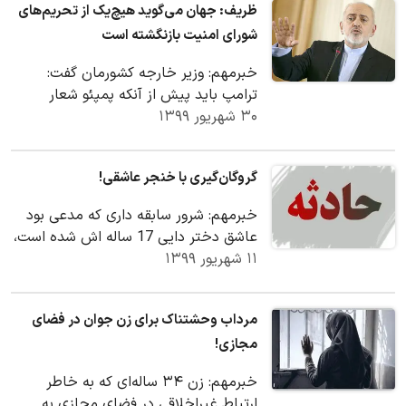
ظریف: جهان می‌گوید هیچ‌یک از تحریم‌های
شورای امنیت بازنگشته است
خبرمهم: وزیر خارجه کشورمان گفت:
ترامپ باید پیش از آنکه پمپئو شعار
۳۰ شهریور ۱۳۹۹
تبلیغاتی‌اش (عظمت را به آمریکا
برگردانیم) را بیش از…
گروگان‌گیری با خنجر عاشقی!
خبرمهم: شرور سابقه داری که مدعی بود
عاشق دختر دایی 17 ساله اش شده است،
۱۱ شهریور ۱۳۹۹
در اقدامی جنون آمیز دست به گروگان
گیری هولناکی…
مرداب وحشتناک برای زن جوان در فضای
مجازی!
خبرمهم: زن ۳۴ ساله‌ای که به خاطر
ارتباط غیراخلاقی در فضای مجازی به