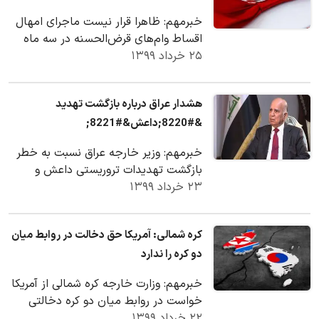
خبرمهم: ظاهرا قرار نیست ماجرای امهال
اقساط وام‌های قرض‌الحسنه در سه ماه
۲۵ خرداد ۱۳۹۹
اسفند تا اردیبهشت‌ حل‌وفصل شود؛ زیرا از
سویی…
هشدار عراق درباره بازگشت تهدید
&#8220;داعش&#8221;
خبرمهم: وزیر خارجه عراق نسبت به خطر
بازگشت تهدیدات تروریستی داعش و
۲۳ خرداد ۱۳۹۹
گسترش آنها به سایر کشورهای منطقه و
اتحادیه اروپا…
کره شمالی: آمریکا حق دخالت در روابط میان
دو کره را ندارد
خبرمهم: وزارت خارجه کره شمالی از آمریکا
خواست در روابط میان دو کره دخالتی
۲۲ خرداد ۱۳۹۹
نکند.