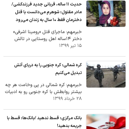
حدیث ۱۱ ساله، قربانی جدید فرزندکشی/
مادر مقتول: شوهرم می‎دانست با قتل
دخترمان فقط ۱۰ سال به زندان می‌رود
خبرمهم: ماجرای قتل «رومینا اشرفی»
دختر ۱۴ساله اهل روستایی در تالش
۱۵ تیر ۱۳۹۹
استان گیلان به دست پدرش و رسانه‌ای
شدن این حادثه سبب…
کره شمالی: کره جنوبی را به دریای آتش
تبدیل می‌کنیم
خبرمهم: کره شمالی در پی وخامت هر چه
بیشتر روابطش با کره جنوبی رو به ادبیات
۲۸ خرداد ۱۳۹۹
تند سابقش علیه این کشور با تهدید به
تبدیل…
بانک مرکزی: قسط ندهید /بانک‌ها: قسط با
جریمه بدهید!