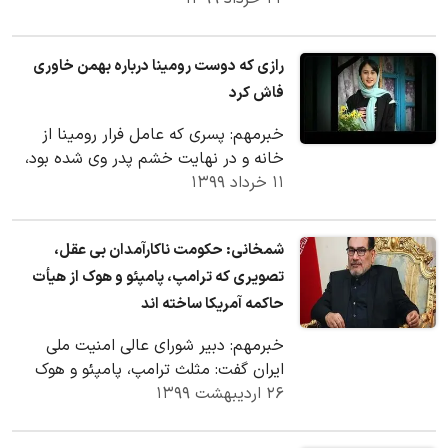
رازی که دوست رومینا درباره بهمن خاوری
فاش کرد
خبرمهم: پسری که عامل فرار رومینا از
خانه و در نهایت خشم پدر وی شده بود،
۱۱ خرداد ۱۳۹۹
چندین بار رومینا را تهدید به قتل کرده
بود.
شمخانی: حکومت ناکارآمدان بی عقل،
تصویری که ترامپ، پامپئو و هوک از هیأت
حاکمه آمریکا ساخته اند
خبرمهم: دبیر شورای عالی امنیت ملی
ایران گفت: مثلث ترامپ، پامپئو و هوک
۲۶ اردیبهشت ۱۳۹۹
تصویری از هیأت حاکمه آمریکا ساخته که
متحدانش آن…