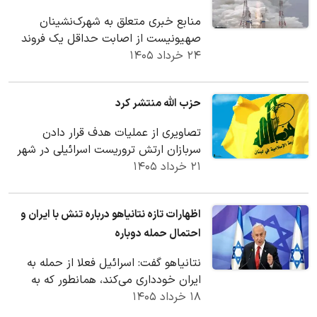
منابع خبری متعلق به شهرک‌نشینان
صهیونیست از اصابت حداقل یک فروند
۲۴ خرداد ۱۴۰۵
موشک به شهرک «کریات شمونه» در شمال
فلسطین اشغالی خبر د…
حزب الله منتشر کرد
تصاویری از عملیات هدف قرار دادن
سربازان ارتش تروریست اسرائیلی در شهر
۲۱ خرداد ۱۴۰۵
خیام، جنوب لبنان، با هلیکوپتر تهاجمی
ابابیل توسط…
اظهارات تازه نتانیاهو درباره تنش با ایران و
احتمال حمله دوباره
نتانیاهو گفت: اسرائیل فعلا از حمله به
ایران خودداری می‌کند، همانطور که به
۱۸ خرداد ۱۴۰۵
دوستم پرزیدنت ترامپ میگویم: ما
قاطعانه و…