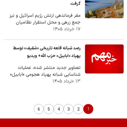
گرفت
مقر فرماندهی ارتش رژیم اسرائیل و نیز
جمع زرهی و محل استقرار نظامیان
۱۷ خرداد ۱۴۰۵
صهیونیست هدف حمله پهپادی حزب الله
قرار گرفت.
رصد شبانه قلعه تاریخی «شقیف» توسط
پهپاد «ابابیل» حزب الله+ ویدیو
تصاویر جدید منتشر شده، عملیات
شناسایی شبانه پهپاد هجومی «ابابیل»
۱۳ خرداد ۱۴۰۵
حزب‌الله را بر فراز قلعه تاریخی «شقیف» در
جنوب لبنان…
1
6
5
4
3
2