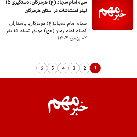
سپاه امام سجاد (ع) هرمزگان: دستگیری ۱۵
لیدر اغتشاشات در استان هرمزگان
سپاه امام سجاد(ع) هرمزگان: پاسداران
گمنام امام زمان(عج) موفق شدند ۱۵ نفر
۰۲ بهمن ۱۴۰۴
از لیدرها و عوامل تأثیرگذار آشوب‌های چند
روز…
1
6
5
4
3
2