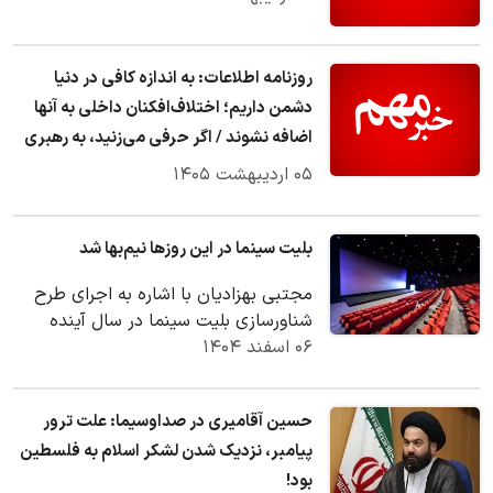
روزنامه اطلاعات: به اندازه کافی در دنیا
دشمن داریم؛ اختلاف‌افکنان داخلی به آنها
اضافه نشوند / اگر حرفی می‌زنید، به رهبری
نسبت ندهید
۰۵ اردیبهشت ۱۴۰۵
بلیت سینما در این روزها نیم‌بها شد
مجتبی بهزادیان با اشاره به اجرای طرح
شناورسازی بلیت سینما در سال آینده
۰۶ اسفند ۱۴۰۴
گفت: این طرح با همکاری شورای صنفی
ارائه شد تا…
حسین آقامیری در صداوسیما: علت ترور
پیامبر، نزدیک شدن لشکر اسلام به فلسطین
بود!