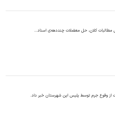
ول مطالبات کلان، حل معضلات چنددهه‌ی اسناد…