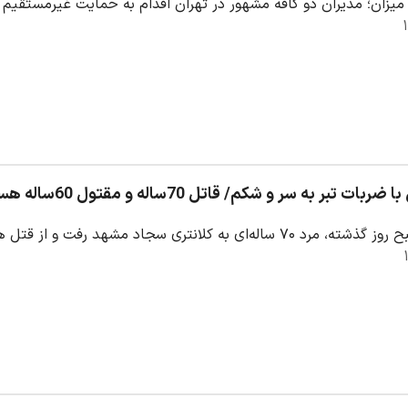
یزان؛ مدیران دو کافه مشهور در تهران اقدام به حمایت غیرمستقیم 
 تبر به سر و شکم/ قاتل 70ساله و مقتول 60ساله هستند
نتری سجاد مشهد رفت و از قتل هولناک همسرش در اتاق خواب منزل مسکونی‌اش در…