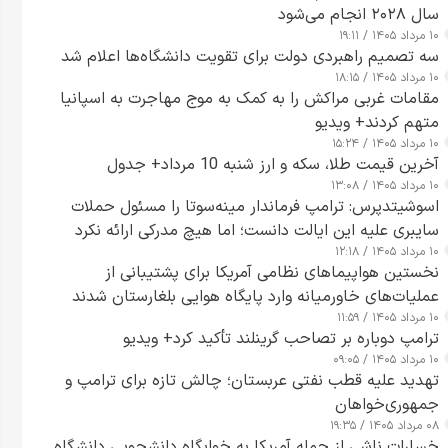
سال ۲۰۲۸ انجام می‌شود
۱۰ مرداد ۱۴۰۵ / ۱۹:۱۱
سه تصمیم راهبردی دولت برای تقویت دانشگاه‌ها اعلام شد
۱۰ مرداد ۱۴۰۵ / ۱۸:۱۵
مقامات غربی مراکش را به کمک به موج مهاجرت به اسپانیا
متهم کردند+ ویدیو
۱۰ مرداد ۱۴۰۵ / ۱۵:۲۴
آخرین قیمت طلا، سکه و ارز شنبه 10 مرداد+ جدول
۱۰ مرداد ۱۴۰۵ / ۱۳:۰۸
اسوشیتدپرس: ترامپ فرماندار مینه‌سوتا را مسئول حملات
سایبری علیه این ایالت دانست؛ اما هیچ مدرکی ارائه نکرد
۱۰ مرداد ۱۴۰۵ / ۱۲:۱۸
نخستین هواپیماهای نظامی آمریکا برای پشتیبانی از
عملیات‌های خاورمیانه وارد پایگاه هوایی بلغارستان شدند
۱۰ مرداد ۱۴۰۵ / ۱۱:۵۹
ترامپ دوباره بر تصاحب گرینلند تأکید کرد+ ویدیو
۱۰ مرداد ۱۴۰۵ / ۰۹:۰۵
تهدید علیه قطب نفتی عربستان؛ چالش تازه برای ترامپ و
جمهوری‌خواهان
۰۸ مرداد ۱۴۰۵ / ۱۹:۳۵
خسارات ناشی از حمله آمریکا به خوابگاه دانشجویی دانشگاه