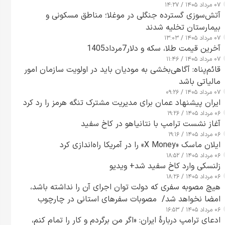
۰۷ مرداد ۱۴۰۵ / ۱۴:۲۷
آتش‌سوزی گسترده جنگلی در موغلا؛ مناطق مسکونی و
بیمارستان تخلیه شدند
۰۷ مرداد ۱۴۰۵ / ۱۳:۰۳
آخرین قیمت طلا، سکه و دلار7مرداد1405
۰۷ مرداد ۱۴۰۵ / ۱۱:۴۶
قائم‌پناه: آگاهی‌بخشی به مودیان باید در اولویت سازمان امور
مالیاتی باشد
۰۷ مرداد ۱۴۰۵ / ۰۹:۲۶
ایران پیشنهاد عمان برای مدیریت مشترک تنگه هرمز را رد کرد
۰۶ مرداد ۱۴۰۵ / ۱۹:۲۶
آغاز نشست ترامپ با نتانیاهو در کاخ سفید
۰۶ مرداد ۱۴۰۵ / ۱۹:۱۶
ایلان ماسک «X Money» را در آمریکا راه‌اندازی کرد
۰۶ مرداد ۱۴۰۵ / ۱۸:۵۲
زلنسکی وارد کاخ سفید شد+ ویدیو
۰۶ مرداد ۱۴۰۵ / ۱۸:۲۶
هیچ مصوبه سفری که دولت توان اجرای آن را نداشته باشد،
امضا نخواهد شد/ مصوبات سفرهای استانی در چارچوب
۰۶ مرداد ۱۴۰۵ / ۱۶:۵۳
قانون بودجه است+ عکس
ادعای ترامپ دربارهٔ ایران: «اگر من برگردم و کار را تمام کنم،