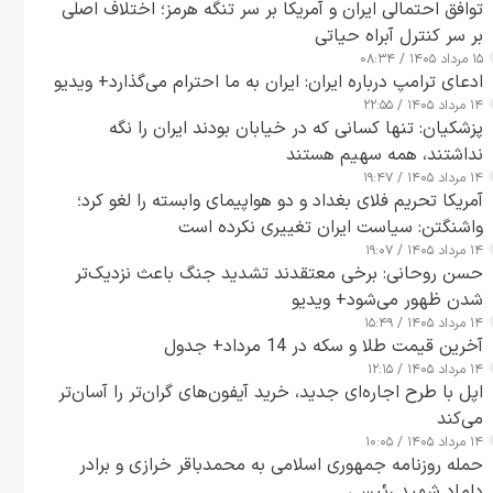
توافق احتمالی ایران و آمریکا بر سر تنگه هرمز؛ اختلاف اصلی
بر سر کنترل آبراه حیاتی
۱۵ مرداد ۱۴۰۵ / ۰۸:۳۴
ادعای ترامپ درباره ایران: ایران به ما احترام می‌گذارد+ ویدیو
۱۴ مرداد ۱۴۰۵ / ۲۲:۵۵
پزشکیان: تنها کسانی که در خیابان بودند ایران را نگه
نداشتند، همه سهیم هستند
۱۴ مرداد ۱۴۰۵ / ۱۹:۴۷
آمریکا تحریم فلای بغداد و دو هواپیمای وابسته را لغو کرد؛
واشنگتن: سیاست ایران تغییری نکرده است
۱۴ مرداد ۱۴۰۵ / ۱۹:۰۷
حسن روحانی: برخی معتقدند تشدید جنگ باعث نزدیک‌تر
شدن ظهور می‌شود+ ویدیو
۱۴ مرداد ۱۴۰۵ / ۱۵:۴۹
آخرین قیمت طلا و سکه در 14 مرداد+ جدول
۱۴ مرداد ۱۴۰۵ / ۱۲:۱۵
اپل با طرح اجاره‌ای جدید، خرید آیفون‌های گران‌تر را آسان‌تر
می‌کند
۱۴ مرداد ۱۴۰۵ / ۱۰:۰۵
حمله روزنامه جمهوری اسلامی به محمدباقر خرازی و برادر
داماد شهید رئیسی