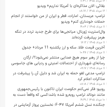
۱۲ مرداد ۱۴۰۵ / ۱۱:۴۱
بقائی: الان مذاکره‌ای با آمریکا نداریم+ ویدیو
۱۲ مرداد ۱۴۰۵ / ۰۸:۱۷
ترامپ: عربستان، امارات، قطر و ایران از من خواستند از انجام
حملات خودداری کنم+ ویدیو
۱۱ مرداد ۱۴۰۵ / ۱۹:۰۴
وال‌استریت ژورنال: میانجی‌ها برای طرح جدید تردد در تنگه
هرمز پیشرفت کرده‌اند
۱۱ مرداد ۱۴۰۵ / ۱۶:۱۲
آخرین قیمت طلا، سکه و ارز یکشنبه 11 مرداد+ جدول
۱۱ مرداد ۱۴۰۵ / ۱۰:۴۶
چرا از رهبر سوم هیچ صدایی منتشر نمی‌شود؟/ ارگان
رسانه‌ای شهرداری از احتمالات امنیتی و ردیابی های جاسوسی
۱۱ مرداد ۱۴۰۵ / ۰۹:۱۷
گفت
ترامپ مدعی لغو حمله به ایران شد و دلیل آن را پیشرفت در
مذاکرات اعلام کرد
۱۱ مرداد ۱۴۰۵ / ۰۸:۱۸
روبیو: فکر نمی‌کنم حکومت ایران تاکنون با رئیس‌جمهوری
مانند دونالد ترامپ روبه‌رو شده باشد؛کسی که واقعاً دست به
۱۰ مرداد ۱۴۰۵ / ۱۹:۲۹
اقدام می‌زند
جنگنده نسل ششم آمریکا F-۴۷؛ نخستین پرواز آزمایشی در