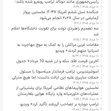
رئیس‌جمهوری مانند دونالد ترامپ روبه‌رو شده باشد؛
۱۰ مرداد ۱۴۰۵ / ۱۹:۲۹
کسی که واقعاً دست به اقدام می‌زند
جنگنده نسل ششم آمریکا F-۴۷؛ نخستین پرواز
آزمایشی در سال ۲۰۲۸ انجام می‌شود
۱۰ مرداد ۱۴۰۵ / ۱۹:۱۱
سه تصمیم راهبردی دولت برای تقویت دانشگاه‌ها اعلام
شد
۱۰ مرداد ۱۴۰۵ / ۱۸:۱۵
مقامات غربی مراکش را به کمک به موج مهاجرت به
اسپانیا متهم کردند+ ویدیو
۱۰ مرداد ۱۴۰۵ / ۱۵:۲۴
آخرین قیمت طلا، سکه و ارز شنبه 10 مرداد+ جدول
۱۰ مرداد ۱۴۰۵ / ۱۳:۰۸
اسوشیتدپرس: ترامپ فرماندار مینه‌سوتا را مسئول
حملات سایبری علیه این ایالت دانست؛ اما هیچ مدرکی
۱۰ مرداد ۱۴۰۵ / ۱۲:۱۸
ارائه نکرد
نخستین هواپیماهای نظامی آمریکا برای پشتیبانی از
عملیات‌های خاورمیانه وارد پایگاه هوایی بلغارستان
۱۰ مرداد ۱۴۰۵ / ۱۱:۵۹
شدند
ترامپ دوباره بر تصاحب گرینلند تأکید کرد+ ویدیو
۱۰ مرداد ۱۴۰۵ / ۰۹:۰۵