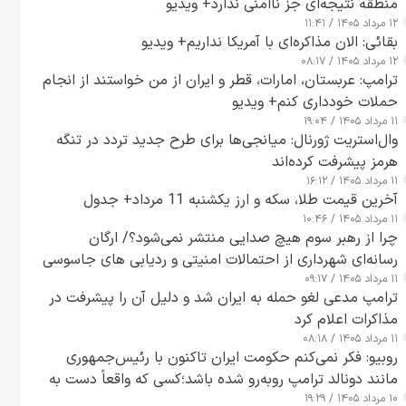
منطقه نتیجه‌ای جز ناامنی ندارد+ ویدیو
۱۲ مرداد ۱۴۰۵ / ۱۱:۴۱
بقائی: الان مذاکره‌ای با آمریکا نداریم+ ویدیو
۱۲ مرداد ۱۴۰۵ / ۰۸:۱۷
ترامپ: عربستان، امارات، قطر و ایران از من خواستند از انجام
حملات خودداری کنم+ ویدیو
۱۱ مرداد ۱۴۰۵ / ۱۹:۰۴
وال‌استریت ژورنال: میانجی‌ها برای طرح جدید تردد در تنگه
هرمز پیشرفت کرده‌اند
۱۱ مرداد ۱۴۰۵ / ۱۶:۱۲
آخرین قیمت طلا، سکه و ارز یکشنبه 11 مرداد+ جدول
۱۱ مرداد ۱۴۰۵ / ۱۰:۴۶
چرا از رهبر سوم هیچ صدایی منتشر نمی‌شود؟/ ارگان
رسانه‌ای شهرداری از احتمالات امنیتی و ردیابی های جاسوسی
۱۱ مرداد ۱۴۰۵ / ۰۹:۱۷
گفت
ترامپ مدعی لغو حمله به ایران شد و دلیل آن را پیشرفت در
مذاکرات اعلام کرد
۱۱ مرداد ۱۴۰۵ / ۰۸:۱۸
روبیو: فکر نمی‌کنم حکومت ایران تاکنون با رئیس‌جمهوری
مانند دونالد ترامپ روبه‌رو شده باشد؛کسی که واقعاً دست به
۱۰ مرداد ۱۴۰۵ / ۱۹:۲۹
اقدام می‌زند