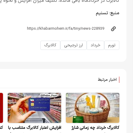
کالابرگ در خردادماه باقی مانده، تکلیف میزان افزایش و نحو
منبع:
تسنیم
تورم
خرداد
ارز ترجیحی
کالابرگ
اخبار مرتبط
کالابرگ خرداد چه زمانی شارژ
افزایش اعتبار کالابرگ متناسب با
کن