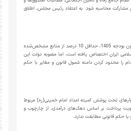
 نظام جامع رفاه و تأمین اجتماعی، مطالبات صندوق‌ها و
وراق مشارکت محاسبه شود. به اعتقاد رئیس مجلس، اطلاق
ششمین ایراد به بند (6) ماده (60) مربوط است. بر اساس قانون بودجه 1405، حداقل 10 درصد از منابع مشخص‌شده
لامی ایران اختصاص یافته است، اما مصوبه دولت این
اقدام را محدود کردن دامنه شمول قانون و مغایر با حکم
وارهای تحت پوشش کمیته امداد امام خمینی(ره) مربوط
ویت پرداخت بر اساس دهک‌های درآمدی، از چارچوب و
 با حکم قانونی مطابقت ندارد.