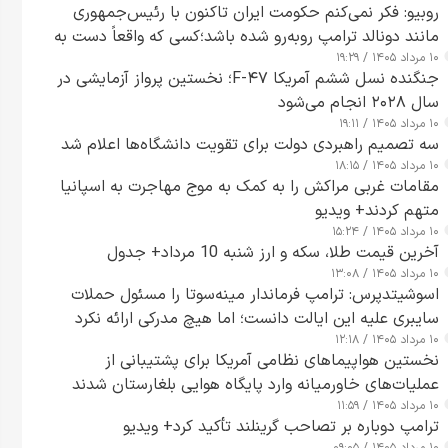
روبیو: فکر نمی‌کنم حکومت ایران تاکنون با رئیس‌جمهوری
مانند دونالد ترامپ روبه‌رو شده باشد؛کسی که واقعاً دست به
۱۰ مرداد ۱۴۰۵ / ۱۹:۲۹
اقدام می‌زند
جنگنده نسل ششم آمریکا F-۴۷؛ نخستین پرواز آزمایشی در
سال ۲۰۲۸ انجام می‌شود
۱۰ مرداد ۱۴۰۵ / ۱۹:۱۱
سه تصمیم راهبردی دولت برای تقویت دانشگاه‌ها اعلام شد
۱۰ مرداد ۱۴۰۵ / ۱۸:۱۵
مقامات غربی مراکش را به کمک به موج مهاجرت به اسپانیا
متهم کردند+ ویدیو
۱۰ مرداد ۱۴۰۵ / ۱۵:۲۴
آخرین قیمت طلا، سکه و ارز شنبه 10 مرداد+ جدول
۱۰ مرداد ۱۴۰۵ / ۱۳:۰۸
اسوشیتدپرس: ترامپ فرماندار مینه‌سوتا را مسئول حملات
سایبری علیه این ایالت دانست؛ اما هیچ مدرکی ارائه نکرد
۱۰ مرداد ۱۴۰۵ / ۱۲:۱۸
نخستین هواپیماهای نظامی آمریکا برای پشتیبانی از
عملیات‌های خاورمیانه وارد پایگاه هوایی بلغارستان شدند
۱۰ مرداد ۱۴۰۵ / ۱۱:۵۹
ترامپ دوباره بر تصاحب گرینلند تأکید کرد+ ویدیو