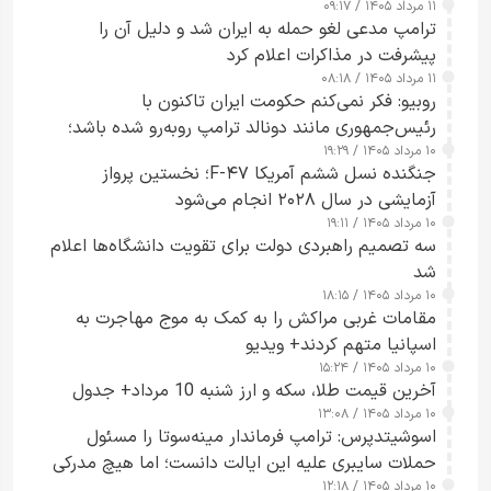
۱۱ مرداد ۱۴۰۵ / ۰۹:۱۷
جاسوسی گفت
ترامپ مدعی لغو حمله به ایران شد و دلیل آن را
پیشرفت در مذاکرات اعلام کرد
۱۱ مرداد ۱۴۰۵ / ۰۸:۱۸
روبیو: فکر نمی‌کنم حکومت ایران تاکنون با
رئیس‌جمهوری مانند دونالد ترامپ روبه‌رو شده باشد؛
۱۰ مرداد ۱۴۰۵ / ۱۹:۲۹
کسی که واقعاً دست به اقدام می‌زند
جنگنده نسل ششم آمریکا F-۴۷؛ نخستین پرواز
آزمایشی در سال ۲۰۲۸ انجام می‌شود
۱۰ مرداد ۱۴۰۵ / ۱۹:۱۱
سه تصمیم راهبردی دولت برای تقویت دانشگاه‌ها اعلام
شد
۱۰ مرداد ۱۴۰۵ / ۱۸:۱۵
مقامات غربی مراکش را به کمک به موج مهاجرت به
اسپانیا متهم کردند+ ویدیو
۱۰ مرداد ۱۴۰۵ / ۱۵:۲۴
آخرین قیمت طلا، سکه و ارز شنبه 10 مرداد+ جدول
۱۰ مرداد ۱۴۰۵ / ۱۳:۰۸
اسوشیتدپرس: ترامپ فرماندار مینه‌سوتا را مسئول
حملات سایبری علیه این ایالت دانست؛ اما هیچ مدرکی
۱۰ مرداد ۱۴۰۵ / ۱۲:۱۸
ارائه نکرد