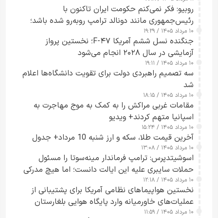
روبیو: فکر نمی‌کنم حکومت ایران تاکنون با
رئیس‌جمهوری مانند دونالد ترامپ روبه‌رو شده باشد؛
۱۰ مرداد ۱۴۰۵ / ۱۹:۲۹
کسی که واقعاً دست به اقدام می‌زند
جنگنده نسل ششم آمریکا F-۴۷؛ نخستین پرواز
آزمایشی در سال ۲۰۲۸ انجام می‌شود
۱۰ مرداد ۱۴۰۵ / ۱۹:۱۱
سه تصمیم راهبردی دولت برای تقویت دانشگاه‌ها اعلام
شد
۱۰ مرداد ۱۴۰۵ / ۱۸:۱۵
مقامات غربی مراکش را به کمک به موج مهاجرت به
اسپانیا متهم کردند+ ویدیو
۱۰ مرداد ۱۴۰۵ / ۱۵:۲۴
آخرین قیمت طلا، سکه و ارز شنبه 10 مرداد+ جدول
۱۰ مرداد ۱۴۰۵ / ۱۳:۰۸
اسوشیتدپرس: ترامپ فرماندار مینه‌سوتا را مسئول
حملات سایبری علیه این ایالت دانست؛ اما هیچ مدرکی
۱۰ مرداد ۱۴۰۵ / ۱۲:۱۸
ارائه نکرد
نخستین هواپیماهای نظامی آمریکا برای پشتیبانی از
عملیات‌های خاورمیانه وارد پایگاه هوایی بلغارستان
۱۰ مرداد ۱۴۰۵ / ۱۱:۵۹
شدند