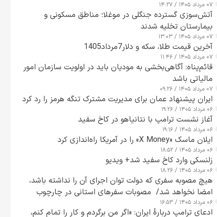
۰۷ مرداد ۱۴۰۵ / ۱۴:۲۷
آتش‌سوزی گسترده جنگلی در موغلا؛ مناطق مسکونی و
بیمارستان تخلیه شدند
۰۷ مرداد ۱۴۰۵ / ۱۳:۰۳
آخرین قیمت طلا، سکه و دلار7مرداد1405
۰۷ مرداد ۱۴۰۵ / ۱۱:۴۶
قائم‌پناه: آگاهی‌بخشی به مودیان باید در اولویت سازمان امور
مالیاتی باشد
۰۷ مرداد ۱۴۰۵ / ۰۹:۲۶
ایران پیشنهاد عمان برای مدیریت مشترک تنگه هرمز را رد کرد
۰۶ مرداد ۱۴۰۵ / ۱۹:۲۶
آغاز نشست ترامپ با نتانیاهو در کاخ سفید
۰۶ مرداد ۱۴۰۵ / ۱۹:۱۶
ایلان ماسک «X Money» را در آمریکا راه‌اندازی کرد
۰۶ مرداد ۱۴۰۵ / ۱۸:۵۲
زلنسکی وارد کاخ سفید شد+ ویدیو
۰۶ مرداد ۱۴۰۵ / ۱۸:۲۶
هیچ مصوبه سفری که دولت توان اجرای آن را نداشته باشد،
امضا نخواهد شد/ مصوبات سفرهای استانی در چارچوب
۰۶ مرداد ۱۴۰۵ / ۱۶:۵۳
قانون بودجه است+ عکس
ادعای ترامپ دربارهٔ ایران: «اگر من برگردم و کار را تمام کنم،