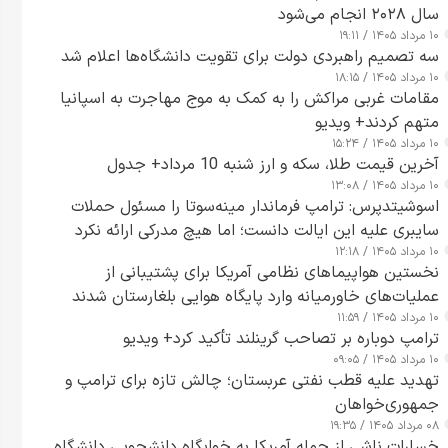
سال ۲۰۲۸ انجام می‌شود
۱۰ مرداد ۱۴۰۵ / ۱۹:۱۱
سه تصمیم راهبردی دولت برای تقویت دانشگاه‌ها اعلام شد
۱۰ مرداد ۱۴۰۵ / ۱۸:۱۵
مقامات غربی مراکش را به کمک به موج مهاجرت به اسپانیا
متهم کردند+ ویدیو
۱۰ مرداد ۱۴۰۵ / ۱۵:۲۴
آخرین قیمت طلا، سکه و ارز شنبه 10 مرداد+ جدول
۱۰ مرداد ۱۴۰۵ / ۱۳:۰۸
اسوشیتدپرس: ترامپ فرماندار مینه‌سوتا را مسئول حملات
سایبری علیه این ایالت دانست؛ اما هیچ مدرکی ارائه نکرد
۱۰ مرداد ۱۴۰۵ / ۱۲:۱۸
نخستین هواپیماهای نظامی آمریکا برای پشتیبانی از
عملیات‌های خاورمیانه وارد پایگاه هوایی بلغارستان شدند
۱۰ مرداد ۱۴۰۵ / ۱۱:۵۹
ترامپ دوباره بر تصاحب گرینلند تأکید کرد+ ویدیو
۱۰ مرداد ۱۴۰۵ / ۰۹:۰۵
تهدید علیه قطب نفتی عربستان؛ چالش تازه برای ترامپ و
جمهوری‌خواهان
۰۸ مرداد ۱۴۰۵ / ۱۹:۳۵
خسارات ناشی از حمله آمریکا به خوابگاه دانشجویی دانشگاه