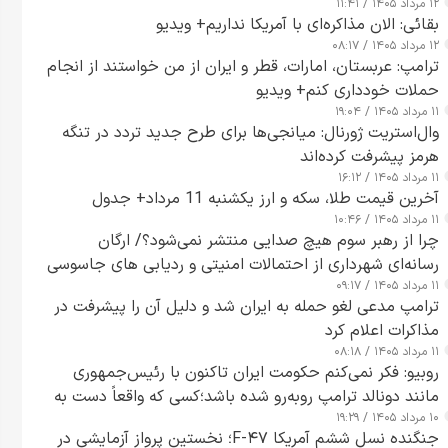
۱۲ مرداد ۱۴۰۵ / ۱۱:۴۱
بقائی: الان مذاکره‌ای با آمریکا نداریم+ ویدیو
۱۲ مرداد ۱۴۰۵ / ۰۸:۱۷
ترامپ: عربستان، امارات، قطر و ایران از من خواستند از انجام
حملات خودداری کنم+ ویدیو
۱۱ مرداد ۱۴۰۵ / ۱۹:۰۴
وال‌استریت ژورنال: میانجی‌ها برای طرح جدید تردد در تنگه
هرمز پیشرفت کرده‌اند
۱۱ مرداد ۱۴۰۵ / ۱۶:۱۲
آخرین قیمت طلا، سکه و ارز یکشنبه 11 مرداد+ جدول
۱۱ مرداد ۱۴۰۵ / ۱۰:۴۶
چرا از رهبر سوم هیچ صدایی منتشر نمی‌شود؟/ ارگان
رسانه‌ای شهرداری از احتمالات امنیتی و ردیابی های جاسوسی
۱۱ مرداد ۱۴۰۵ / ۰۹:۱۷
گفت
ترامپ مدعی لغو حمله به ایران شد و دلیل آن را پیشرفت در
مذاکرات اعلام کرد
۱۱ مرداد ۱۴۰۵ / ۰۸:۱۸
روبیو: فکر نمی‌کنم حکومت ایران تاکنون با رئیس‌جمهوری
مانند دونالد ترامپ روبه‌رو شده باشد؛کسی که واقعاً دست به
۱۰ مرداد ۱۴۰۵ / ۱۹:۲۹
اقدام می‌زند
جنگنده نسل ششم آمریکا F-۴۷؛ نخستین پرواز آزمایشی در