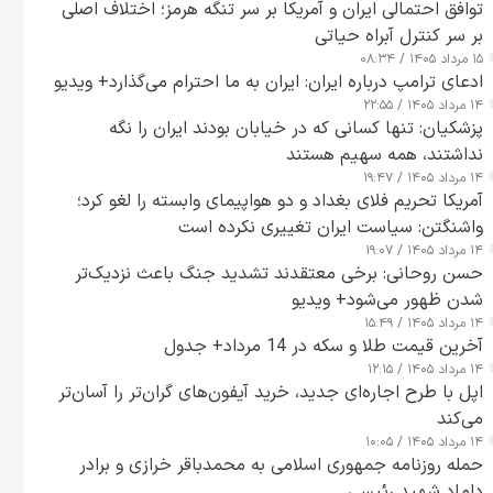
توافق احتمالی ایران و آمریکا بر سر تنگه هرمز؛ اختلاف اصلی
بر سر کنترل آبراه حیاتی
۱۵ مرداد ۱۴۰۵ / ۰۸:۳۴
ادعای ترامپ درباره ایران: ایران به ما احترام می‌گذارد+ ویدیو
۱۴ مرداد ۱۴۰۵ / ۲۲:۵۵
پزشکیان: تنها کسانی که در خیابان بودند ایران را نگه
نداشتند، همه سهیم هستند
۱۴ مرداد ۱۴۰۵ / ۱۹:۴۷
آمریکا تحریم فلای بغداد و دو هواپیمای وابسته را لغو کرد؛
واشنگتن: سیاست ایران تغییری نکرده است
۱۴ مرداد ۱۴۰۵ / ۱۹:۰۷
حسن روحانی: برخی معتقدند تشدید جنگ باعث نزدیک‌تر
شدن ظهور می‌شود+ ویدیو
۱۴ مرداد ۱۴۰۵ / ۱۵:۴۹
آخرین قیمت طلا و سکه در 14 مرداد+ جدول
۱۴ مرداد ۱۴۰۵ / ۱۲:۱۵
اپل با طرح اجاره‌ای جدید، خرید آیفون‌های گران‌تر را آسان‌تر
می‌کند
۱۴ مرداد ۱۴۰۵ / ۱۰:۰۵
حمله روزنامه جمهوری اسلامی به محمدباقر خرازی و برادر
داماد شهید رئیسی