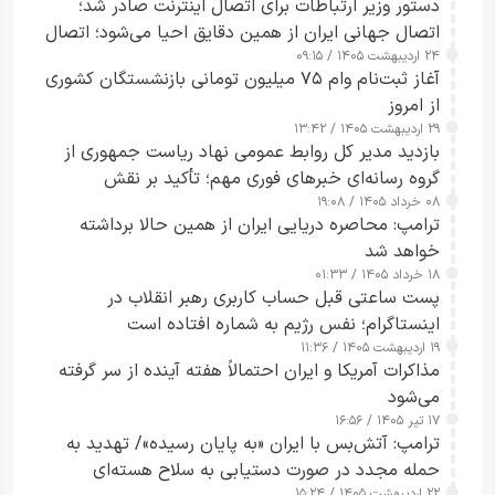
دستور وزیر ارتباطات برای اتصال اینترنت صادر شد؛
اتصال جهانی ایران از همین دقایق احیا می‌شود؛ اتصال
۲۴ اردیبهشت ۱۴۰۵ / ۰۹:۱۵
کامل مردم تا ۲۴ ساعت آینده
آغاز ثبت‌نام وام ۷۵ میلیون تومانی بازنشستگان کشوری
از امروز
۲۹ اردیبهشت ۱۴۰۵ / ۱۳:۴۲
بازدید مدیر کل روابط عمومی نهاد ریاست جمهوری از
گروه رسانه‌ای خبرهای فوری مهم؛ تأکید بر نقش
۰۸ خرداد ۱۴۰۵ / ۱۹:۰۸
رسانه‌های هوشمند و مسئول در ارتقای آگاهی عمومی
ترامپ: محاصره دریایی ایران از همین حالا برداشته
خواهد شد
۱۸ خرداد ۱۴۰۵ / ۰۱:۳۳
پست ساعتی قبل حساب کاربری رهبر انقلاب در
اینستاگرام؛ نفس رژیم به شماره افتاده است​
۱۹ اردیبهشت ۱۴۰۵ / ۱۱:۳۶
مذاکرات آمریکا و ایران احتمالاً هفته آینده از سر گرفته
می‌شود
۱۷ تیر ۱۴۰۵ / ۱۶:۵۶
ترامپ: آتش‌بس با ایران «به پایان رسیده»/ تهدید به
حمله مجدد در صورت دستیابی به سلاح هسته‌ای
۲۲ اردیبهشت ۱۴۰۵ / ۱۵:۲۴