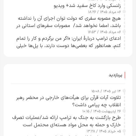
زلنسکی وارد کاخ سفید شد+ ویدیو
۰۶ مرداد ۱۴۰۵ / ۱۸:۲۶
هیچ مصوبه سفری که دولت توان اجرای آن را نداشته
باشد، امضا نخواهد شد/ مصوبات سفرهای استانی در
۰۶ مرداد ۱۴۰۵ / ۱۶:۵۳
چارچوب قانون بودجه است+ عکس
ادعای ترامپ دربارهٔ ایران: «اگر من برگردم و کار را تمام
کنم، همانطور که بعضی‌ها دوست دارند، با پل‌ها خیلی
راحت می‌توانم بیشتر پل‌هایشان را در کمتر از یک
ساعت از بین ببرم+ ویدیو
پربازدید
۱۴ تیر ۱۴۰۵ / ۱۵:۰۸
تلاوت آیات قرآن برای هیأت‌های خارجی در محضر رهبر
انقلاب چه پیامی داشت؟
۲۶ اردیبهشت ۱۴۰۵ / ۱۰:۱۵
طرح‌ بازگشت به جنگ به ترامپ ارائه شد/عملیات تصرف
خارک و حمله به محل مواد هسته‌ای محتمل است
۰۵ خرداد ۱۴۰۵ / ۱۳:۲۸